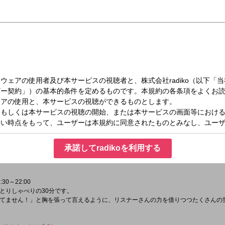
（水）28:00～28:30
伊達にラジオやってません！！！
タグは「
#伊達ラジ
」
承諾してradikoを利用する
ttps://twitter.com/date_joqr
」
30～22:00
とりしゃべりの30分です。
てません！」と胸を張って言えるように、リスナーさんの力を借りつつたくさんの