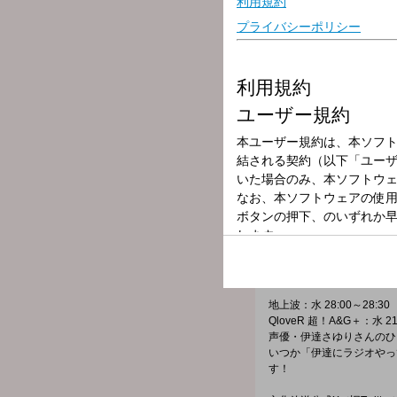
放送局
放送時間
2025年5月21日
番組名
伊達さゆりの 
番組メールフォーム：
https://form.run/@date
X（旧Twitter）ハッシュ
X（旧Twitter）ページは「
h
地上波：水 28:00～28:30
QloveR 超！A&G＋：水 21:
声優・伊達さゆりさんのひ
いつか「伊達にラジオやっ
す！