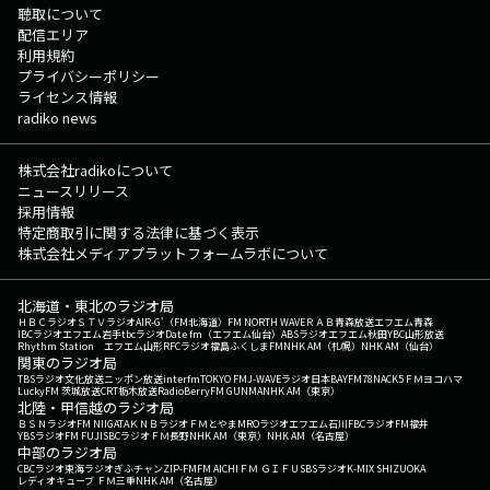
聴取について
配信エリア
利用規約
プライバシーポリシー
ライセンス情報
radiko news
株式会社radikoについて
ニュースリリース
採用情報
特定商取引に関する法律に基づく表示
株式会社メディアプラットフォームラボについて
北海道・東北のラジオ局
ＨＢＣラジオ
ＳＴＶラジオ
AIR-G'（FM北海道）
FM NORTH WAVE
ＲＡＢ青森放送
エフエム青森
IBCラジオ
エフエム岩手
tbcラジオ
Date fm（エフエム仙台）
ABSラジオ
エフエム秋田
YBC山形放送
Rhythm Station エフエム山形
RFCラジオ福島
ふくしまFM
NHK AM（札幌）
NHK AM（仙台）
関東のラジオ局
TBSラジオ
文化放送
ニッポン放送
interfm
TOKYO FM
J-WAVE
ラジオ日本
BAYFM78
NACK5
ＦＭヨコハマ
LuckyFM 茨城放送
CRT栃木放送
RadioBerry
FM GUNMA
NHK AM（東京）
北陸・甲信越のラジオ局
ＢＳＮラジオ
FM NIIGATA
ＫＮＢラジオ
ＦＭとやま
MROラジオ
エフエム石川
FBCラジオ
FM福井
YBSラジオ
FM FUJI
SBCラジオ
ＦＭ長野
NHK AM（東京）
NHK AM（名古屋）
中部のラジオ局
CBCラジオ
東海ラジオ
ぎふチャン
ZIP-FM
FM AICHI
ＦＭ ＧＩＦＵ
SBSラジオ
K-MIX SHIZUOKA
レディオキューブ ＦＭ三重
NHK AM（名古屋）