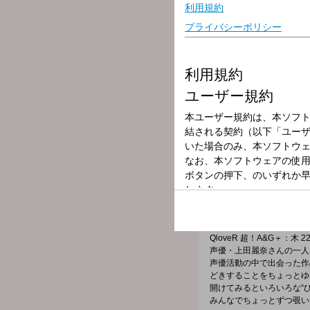
放送局
放送時間
2025年7月3日（
番組名
上田麗奈のひみ
番組メールフォーム：
https://form.run/@himi2
X（旧Twitter）ページは「
h
地上波：木 27:00～27:30
QloveR 超！A&G＋：木 22:
声優・上田麗奈さんの一人
声優活動の中で出会った作
どきすることをちょっとゆ
開けてみるといろいろな“
みんなでちょっとずつ覗い