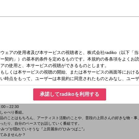
木）27:00～27:30
つばこ
ttps://x.com/himi2bako
」
承諾してradikoを利用する
00～22:30
しゃべり番組。
品のことはもちろん、アーティスト活動のことや、普段の上田さんの好きな物・事
ったり、自分のペースでお話していく番組です。
ひみつ”が隠れていそうな『上田麗奈の“ひみつばこ”』
てみませんか？