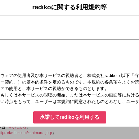
radikoに関する利用規約等
（金）11:00～13:00
ライデー ～どうした！？一蔵！～11時～13時
蔵＆大女将 水谷加奈による笑いっぱなしの生放送！
来店！
た映画『生きがい IKIGAI』について伺います。
-friday
承諾してradikoを利用する
タグは「
#くにまる
」
ttps://twitter.com/kunimaru_joqr
」