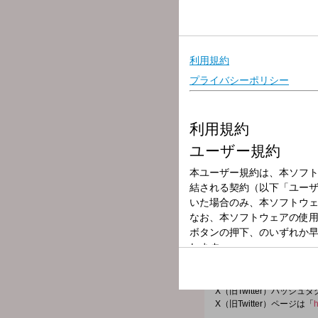
放送局
放送時間
2025年7月11日
番組名
くにまる食堂フ
金曜日は若大将 春風亭一
【12時台のお客様】
演出家の宮本亞門さんがご
企画・脚本・監督を務められ
◆◆ゲスト情報◆◆
12時台：宮本亞門
番組メールフォーム：
https://form.run/@kunimaru
X（旧Twitter）ハッシュ
X（旧Twitter）ページは「
h