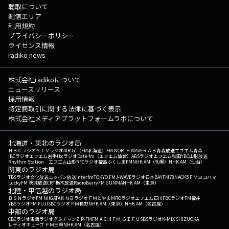
聴取について
配信エリア
利用規約
プライバシーポリシー
ライセンス情報
radiko news
株式会社radikoについて
ニュースリリース
採用情報
特定商取引に関する法律に基づく表示
株式会社メディアプラットフォームラボについて
北海道・東北のラジオ局
ＨＢＣラジオ
ＳＴＶラジオ
AIR-G'（FM北海道）
FM NORTH WAVE
ＲＡＢ青森放送
エフエム青森
IBCラジオ
エフエム岩手
tbcラジオ
Date fm（エフエム仙台）
ABSラジオ
エフエム秋田
YBC山形放送
Rhythm Station エフエム山形
RFCラジオ福島
ふくしまFM
NHK AM（札幌）
NHK AM（仙台）
関東のラジオ局
TBSラジオ
文化放送
ニッポン放送
interfm
TOKYO FM
J-WAVE
ラジオ日本
BAYFM78
NACK5
ＦＭヨコハマ
LuckyFM 茨城放送
CRT栃木放送
RadioBerry
FM GUNMA
NHK AM（東京）
北陸・甲信越のラジオ局
ＢＳＮラジオ
FM NIIGATA
ＫＮＢラジオ
ＦＭとやま
MROラジオ
エフエム石川
FBCラジオ
FM福井
YBSラジオ
FM FUJI
SBCラジオ
ＦＭ長野
NHK AM（東京）
NHK AM（名古屋）
中部のラジオ局
CBCラジオ
東海ラジオ
ぎふチャン
ZIP-FM
FM AICHI
ＦＭ ＧＩＦＵ
SBSラジオ
K-MIX SHIZUOKA
レディオキューブ ＦＭ三重
NHK AM（名古屋）