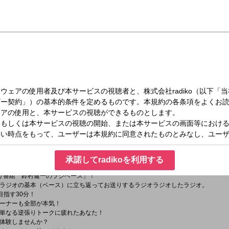
土）26:00～26:30
ベース
r
タグは「
#ラジベース
」
ttps://x.com/suzu_radibase
」
承諾してradikoを利用する
り番組「鈴村健一のラジベース」！
ラジオの基本（ベース）に立ち返ってお送りするラジオラジオしたラジオ。
Oを目指す30分！
ーナーも全部が本気！
、単なる逆張りトークに疲れたあなた！
体験しませんか？