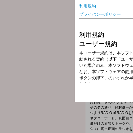
放送局
放送時間
2025年8月2日（
番組名
鈴村健一のラジ
番組メールフォーム：
https://form.run/@base-joq
X（旧Twitter）ハッシュ
X（旧Twitter）ページは「
h
鈴村健一さんの1人しゃべ
その名の通り、鈴村健一が
つまりRADIO of RADI
ネタコーナーも、真面目コ
形だけの着飾りトークや
久々に真っ正面のラジオを