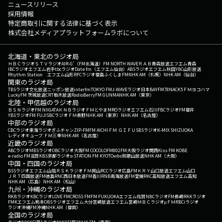
ニュースリリース
採用情報
特定商取引に関する法律に基づく表示
株式会社メディアプラットフォームラボについて
北海道・東北のラジオ局
ＨＢＣラジオ
ＳＴＶラジオ
AIR-G'（FM北海道）
FM NORTH WAVE
ＲＡＢ青森放送
エフエム青森
IBCラジオ
エフエム岩手
tbcラジオ
Date fm（エフエム仙台）
ABSラジオ
エフエム秋田
YBC山形放送
Rhythm Station エフエム山形
RFCラジオ福島
ふくしまFM
NHK AM（札幌）
NHK AM（仙台）
関東のラジオ局
TBSラジオ
文化放送
ニッポン放送
interfm
TOKYO FM
J-WAVE
ラジオ日本
BAYFM78
NACK5
ＦＭヨコハマ
LuckyFM 茨城放送
CRT栃木放送
RadioBerry
FM GUNMA
NHK AM（東京）
北陸・甲信越のラジオ局
ＢＳＮラジオ
FM NIIGATA
ＫＮＢラジオ
ＦＭとやま
MROラジオ
エフエム石川
FBCラジオ
FM福井
YBSラジオ
FM FUJI
SBCラジオ
ＦＭ長野
NHK AM（東京）
NHK AM（名古屋）
中部のラジオ局
CBCラジオ
東海ラジオ
ぎふチャン
ZIP-FM
FM AICHI
ＦＭ ＧＩＦＵ
SBSラジオ
K-MIX SHIZUOKA
レディオキューブ ＦＭ三重
NHK AM（名古屋）
近畿のラジオ局
ABCラジオ
MBSラジオ
OBCラジオ大阪
FM COCOLO
FM802
FM大阪
ラジオ関西
Kiss FM KOBE
e-radio FM滋賀
KBS京都ラジオ
α-STATION FM KYOTO
wbs和歌山放送
NHK AM（大阪）
中国・四国のラジオ局
BSSラジオ
エフエム山陰
ＲＳＫラジオ
ＦＭ岡山
RCCラジオ
広島FM
ＫＲＹ山口放送
エフエム山口
ＪＲＴ四国放送
FM徳島
RNC西日本放送
FM香川
RNB南海放送
FM愛媛
RKC高知放送
エフエム高知
NHK AM（広島）
NHK AM（松山）
九州・沖縄のラジオ局
RKBラジオ
KBCラジオ
LOVE FM
CROSS FM
FM FUKUOKA
エフエム佐賀
NBCラジオ
FM長崎
RKKラジオ
FMKエフエム熊本
OBSラジオ
エフエム大分
宮崎放送
エフエム宮崎
ＭＢＣラジオ
μＦＭ
RBCiラジオ
ラジオ沖縄
FM沖縄
NHK AM（福岡）
全国のラジオ局