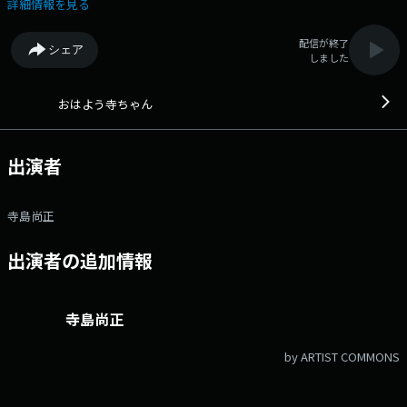
カウントは「@joqrpr」 文化放送公式X（旧Twitter）ハッシュタグは「#
詳細情報を見る
文化放送」 文化放送公式facebookページは
「https://www.facebook.com/1134joqr」 文化放送公式LINEは
配信が終了
シェア
「@joqr_916」
しました
おはよう寺ちゃん
出演者
寺島尚正
出演者の追加情報
寺島尚正
by ARTIST COMMONS