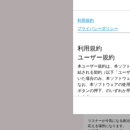
放送局
放送時間
2025年8月28日
番組名
くにまる食堂（1
12時台は、音楽デュオ 
◆◆ゲスト情報◆◆
12時台：ブラザー・コー
番組メールフォーム：
https://form.run/@kunimar
X（旧Twitter）ハッシュ
X（旧Twitter）ページは「
h
リスナーが今気になる政治
応える場所になります。