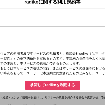
radikoに関する利用規約等
（木）11:00～13:00
1：00～13：00）
バブルガム・ブラザーズからブラザー・コーンさんがご来店！
ン
u
承諾してradikoを利用する
タグは「
#くにまる
」
ttps://twitter.com/kunimaru_joqr
」
・経済・エンタメ情報をお届けし、リスナーの意見を紹介する機会を充実させ、”知り