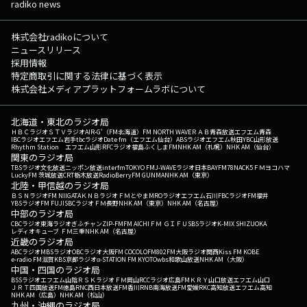
radiko news
株式会社radikoについて
ニュースリリース
採用情報
特定商取引に関する法律に基づく表示
株式会社メディアプラットフォームラボについて
北海道・東北のラジオ局
ＨＢＣラジオ
ＳＴＶラジオ
AIR-G'（FM北海道）
FM NORTH WAVE
ＲＡＢ青森放送
エフエム青森
IBCラジオ
エフエム岩手
tbcラジオ
Date fm（エフエム仙台）
ABSラジオ
エフエム秋田
YBC山形放送
Rhythm Station エフエム山形
RFCラジオ福島
ふくしまFM
NHK AM（札幌）
NHK AM（仙台）
関東のラジオ局
TBSラジオ
文化放送
ニッポン放送
interfm
TOKYO FM
J-WAVE
ラジオ日本
BAYFM78
NACK5
ＦＭヨコハマ
LuckyFM 茨城放送
CRT栃木放送
RadioBerry
FM GUNMA
NHK AM（東京）
北陸・甲信越のラジオ局
ＢＳＮラジオ
FM NIIGATA
ＫＮＢラジオ
ＦＭとやま
MROラジオ
エフエム石川
FBCラジオ
FM福井
YBSラジオ
FM FUJI
SBCラジオ
ＦＭ長野
NHK AM（東京）
NHK AM（名古屋）
中部のラジオ局
CBCラジオ
東海ラジオ
ぎふチャン
ZIP-FM
FM AICHI
ＦＭ ＧＩＦＵ
SBSラジオ
K-MIX SHIZUOKA
レディオキューブ ＦＭ三重
NHK AM（名古屋）
近畿のラジオ局
ABCラジオ
MBSラジオ
OBCラジオ大阪
FM COCOLO
FM802
FM大阪
ラジオ関西
Kiss FM KOBE
e-radio FM滋賀
KBS京都ラジオ
α-STATION FM KYOTO
wbs和歌山放送
NHK AM（大阪）
中国・四国のラジオ局
BSSラジオ
エフエム山陰
ＲＳＫラジオ
ＦＭ岡山
RCCラジオ
広島FM
ＫＲＹ山口放送
エフエム山口
ＪＲＴ四国放送
FM徳島
RNC西日本放送
FM香川
RNB南海放送
FM愛媛
RKC高知放送
エフエム高知
NHK AM（広島）
NHK AM（松山）
九州・沖縄のラジオ局