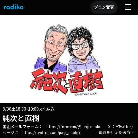
プラン変更
8/30
18:30-19:00
土
文化放送
純次と直樹
番組メールフォーム： https://form.run/@junji-naoki X（旧Twitter）
ページは「https://twitter.com/junji_naoki」 喜寿を迎えた適当