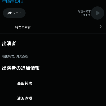
男・高田純次さんと日本を代表する漫画家・浦沢直樹さんが異色タッグを
詳細情報を見る
組んだラジオ番組それが『純次と直樹』！ 仕事にも趣味にもこだわりを
持った「かっこいいオトナ」なトップランナー２人が、 仕事や音楽、映
配信が終了
シェア
画など、お互いの近況や好きなことを自由気ままにトークします
しました
よ！ 文化放送公式X（旧Twitter）アカウントは「@joqrpr」 文化
放送公式X（旧Twitter）ハッシュタグは「#文化放送」 文化放送公式
facebookページは 「https://www.facebook.com/1134joqr」 文化放
純次と直樹
送公式LINEは「@joqr_916」
出演者
高田純次, 浦沢直樹
出演者の追加情報
高田純次
浦沢直樹