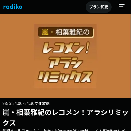
プラン変更
9/5
24:00-24:30
金
文化放送
嵐・相葉雅紀のレコメン！アラシリミッ
クス
番組メールフォーム： https://form.run/@arashi X（旧Twitter）ペ