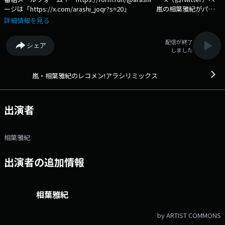
ージは「https://x.com/arashi_joqr?s=20」 嵐の相葉雅紀がパー
ソナリティーを務める全国ネット番組。 嵐の活動はもちろん、プライベ
詳細情報を見る
ートな話や、ここでしか聞けない裏話も！？ 金曜日の夜は「嵐・相葉雅
紀のレコメン！アラシリミックス」で決まり！ 文化放送公式X（旧
配信が終了
シェア
Twitter）アカウントは「@joqrpr」 文化放送公式X（旧Twitter）ハッシ
しました
ュタグは「#文化放送」 文化放送公式facebookページは
「https://www.facebook.com/1134joqr」 文化放送公式LINEは
「@joqr_916」
嵐・相葉雅紀のレコメン!アラシリミックス
出演者
相葉雅紀
出演者の追加情報
相葉雅紀
by ARTIST COMMONS