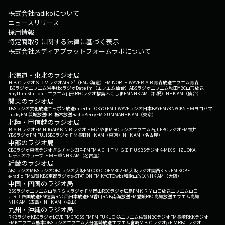
株式会社radikoについて
ニュースリリース
採用情報
特定商取引に関する法律に基づく表示
株式会社メディアプラットフォームラボについて
北海道・東北のラジオ局
ＨＢＣラジオ
ＳＴＶラジオ
AIR-G'（FM北海道）
FM NORTH WAVE
ＲＡＢ青森放送
エフエム青森
IBCラジオ
エフエム岩手
tbcラジオ
Date fm（エフエム仙台）
ABSラジオ
エフエム秋田
YBC山形放送
Rhythm Station エフエム山形
RFCラジオ福島
ふくしまFM
NHK AM（札幌）
NHK AM（仙台）
関東のラジオ局
TBSラジオ
文化放送
ニッポン放送
interfm
TOKYO FM
J-WAVE
ラジオ日本
BAYFM78
NACK5
ＦＭヨコハマ
LuckyFM 茨城放送
CRT栃木放送
RadioBerry
FM GUNMA
NHK AM（東京）
北陸・甲信越のラジオ局
ＢＳＮラジオ
FM NIIGATA
ＫＮＢラジオ
ＦＭとやま
MROラジオ
エフエム石川
FBCラジオ
FM福井
YBSラジオ
FM FUJI
SBCラジオ
ＦＭ長野
NHK AM（東京）
NHK AM（名古屋）
中部のラジオ局
CBCラジオ
東海ラジオ
ぎふチャン
ZIP-FM
FM AICHI
ＦＭ ＧＩＦＵ
SBSラジオ
K-MIX SHIZUOKA
レディオキューブ ＦＭ三重
NHK AM（名古屋）
近畿のラジオ局
ABCラジオ
MBSラジオ
OBCラジオ大阪
FM COCOLO
FM802
FM大阪
ラジオ関西
Kiss FM KOBE
e-radio FM滋賀
KBS京都ラジオ
α-STATION FM KYOTO
wbs和歌山放送
NHK AM（大阪）
中国・四国のラジオ局
BSSラジオ
エフエム山陰
ＲＳＫラジオ
ＦＭ岡山
RCCラジオ
広島FM
ＫＲＹ山口放送
エフエム山口
ＪＲＴ四国放送
FM徳島
RNC西日本放送
FM香川
RNB南海放送
FM愛媛
RKC高知放送
エフエム高知
NHK AM（広島）
NHK AM（松山）
九州・沖縄のラジオ局
RKBラジオ
KBCラジオ
LOVE FM
CROSS FM
FM FUKUOKA
エフエム佐賀
NBCラジオ
FM長崎
RKKラジオ
FMKエフエム熊本
OBSラジオ
エフエム大分
宮崎放送
エフエム宮崎
ＭＢＣラジオ
μＦＭ
RBCiラジオ