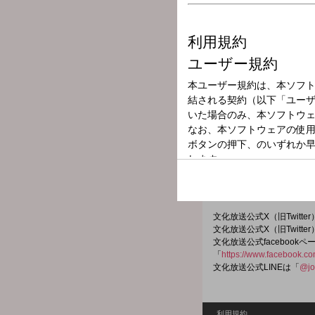
放送局
放送時間
2025年9月7日（
番組名
朝の小鳥
文化放送が開局した翌年19
日曜日の朝に、爽やかな野
【収録・構成】岡村正章（
文化放送公式X（旧Twitt
文化放送公式X（旧Twitt
文化放送公式facebookペ
「
https://www.facebook.c
文化放送公式LINEは「
@jo
利用規約