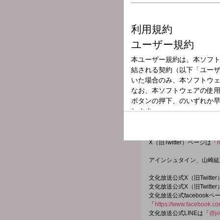
放送局
放送時間
2025年9月14日
番組名
アインシュタイン・
番組メールフォーム：
https://form.run/@heathear
X（旧Twitter）ページは「
h
アインシュタイン、山崎紘
文化放送公式X（旧Twitt
文化放送公式X（旧Twitt
文化放送公式facebookペ
「
https://www.facebook.c
文化放送公式LINEは「
@jo