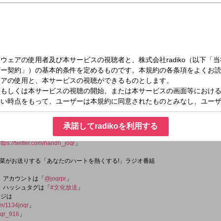
（日）16:00～16:55
山崎紘菜 Heat&Heart！
t
承諾してradikoを利用する
ttps://twitter.com/handh_joqr
」
菜がお送りする「あなたのハートを熱くする!」ラジオ番組
er）アカウントは「
@joqrpr
」
er）ハッシュタグは「
#文化放送
」
ージは
om/1134joqr
」
qr_916
」