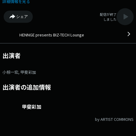
業からゲストを迎えながら、これからのITについて幅広く議論を展開する
詳細情報を見る
ビジネス番組です。 Voicy：https://voicy.jp/channel/818378 文
化放送公式X（旧Twitter）アカウントは「@joqrpr」 文化放送公式X（旧
配信が終了
シェア
Twitter）ハッシュタグは「#文化放送」 文化放送公式facebookページ
しました
は 「https://www.facebook.com/1134joqr」 文化放送公式LINEは
「@joqr_916」
HENNGE presents BIZ-TECH Lounge
出演者
小椋一宏, 甲斐彩加
出演者の追加情報
甲斐彩加
by ARTIST COMMONS