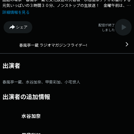
元気いっぱいの３時間３０分、ノンストップの生放送！ 金曜午前は、笑
って始めましょう！ 甲斐彩加アナ、小宅世人アナも登場してわちゃ
詳細情報を見る
わちゃお届け！ X：ichizo_joqr Xハッシュタグ： #ラジマガフライ
デー メール：13@joqr.net 番組メールフォーム：
配信が終了
シェア
https://form.joqr.co.jp/@joqr-13 X（旧Twitter）ハッシュタグは「#ラ
しました
ジマガフライデー」 X（旧Twitter）ページは
「https://x.com/ichizo_joqr」 話題の噺家・春風亭一蔵と文化放
送の大看板・水谷加奈アナがお届けする元気いっぱいの３時間３０分、ノ
春風亭一蔵 ラジオマガジンフライデー!
ンストップの生放送！ この番組と一緒に、金曜午前は、笑って始めまし
ょう！ 文化放送公式X（旧Twitter）アカウントは「@joqrpr」 文
化放送公式X（旧Twitter）ハッシュタグは「#文化放送」 文化放送公式
出演者
facebookページは 「https://www.facebook.com/1134joqr」 文化放
送公式LINEは「@joqr_916」
春風亭一蔵、水谷加奈、甲斐彩加、小宅世人
出演者の追加情報
水谷加奈