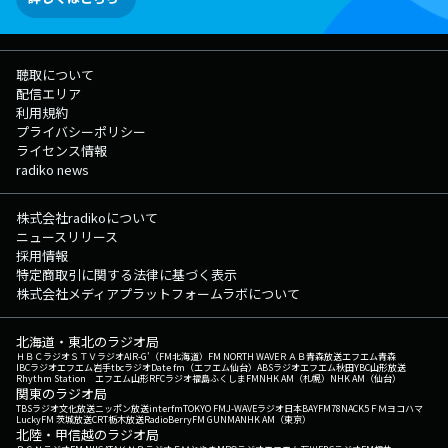
聴取について
配信エリア
利用規約
プライバシーポリシー
ライセンス情報
radiko news
株式会社radikoについて
ニュースリリース
採用情報
特定商取引に関する法律に基づく表示
株式会社メディアプラットフォームラボについて
北海道・東北のラジオ局
ＨＢＣラジオ
ＳＴＶラジオ
AIR-G'（FM北海道）
FM NORTH WAVE
ＲＡＢ青森放送
エフエム青森
IBCラジオ
エフエム岩手
tbcラジオ
Date fm（エフエム仙台）
ABSラジオ
エフエム秋田
YBC山形放送
Rhythm Station エフエム山形
RFCラジオ福島
ふくしまFM
NHK AM（札幌）
NHK AM（仙台）
関東のラジオ局
TBSラジオ
文化放送
ニッポン放送
interfm
TOKYO FM
J-WAVE
ラジオ日本
BAYFM78
NACK5
ＦＭヨコハマ
LuckyFM 茨城放送
CRT栃木放送
RadioBerry
FM GUNMA
NHK AM（東京）
北陸・甲信越のラジオ局