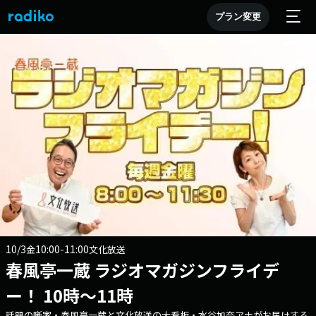
プラン変更
10/3
10:00-11:00
金
文化放送
春風亭一蔵 ラジオマガジンフライデ
ー！ 10時～11時
話題の噺家・春風亭一蔵と文化放送の大看板・水谷加奈アナがお届けする