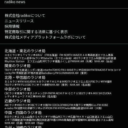
radiko news
株式会社radikoについて
ニュースリリース
採用情報
特定商取引に関する法律に基づく表示
株式会社メディアプラットフォームラボについて
北海道・東北のラジオ局
ＨＢＣラジオ
ＳＴＶラジオ
AIR-G'（FM北海道）
FM NORTH WAVE
ＲＡＢ青森放送
エフエム青森
IBCラジオ
エフエム岩手
tbcラジオ
Date fm（エフエム仙台）
ABSラジオ
エフエム秋田
YBC山形放送
Rhythm Station エフエム山形
RFCラジオ福島
ふくしまFM
NHK AM（札幌）
NHK AM（仙台）
関東のラジオ局
TBSラジオ
文化放送
ニッポン放送
interfm
TOKYO FM
J-WAVE
ラジオ日本
BAYFM78
NACK5
ＦＭヨコハマ
LuckyFM 茨城放送
CRT栃木放送
RadioBerry
FM GUNMA
NHK AM（東京）
北陸・甲信越のラジオ局
ＢＳＮラジオ
FM NIIGATA
ＫＮＢラジオ
ＦＭとやま
MROラジオ
エフエム石川
FBCラジオ
FM福井
YBSラジオ
FM FUJI
SBCラジオ
ＦＭ長野
NHK AM（東京）
NHK AM（名古屋）
中部のラジオ局
CBCラジオ
東海ラジオ
ぎふチャン
ZIP-FM
FM AICHI
ＦＭ ＧＩＦＵ
SBSラジオ
K-MIX SHIZUOKA
レディオキューブ ＦＭ三重
NHK AM（名古屋）
近畿のラジオ局
ABCラジオ
MBSラジオ
OBCラジオ大阪
FM COCOLO
FM802
FM大阪
ラジオ関西
Kiss FM KOBE
e-radio FM滋賀
KBS京都ラジオ
α-STATION FM KYOTO
wbs和歌山放送
NHK AM（大阪）
中国・四国のラジオ局
BSSラジオ
エフエム山陰
ＲＳＫラジオ
ＦＭ岡山
RCCラジオ
広島FM
ＫＲＹ山口放送
エフエム山口
ＪＲＴ四国放送
FM徳島
RNC西日本放送
FM香川
RNB南海放送
FM愛媛
RKC高知放送
エフエム高知
NHK AM（広島）
NHK AM（松山）
九州・沖縄のラジオ局