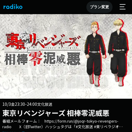
プラン変更
10/3
23:30-24:00
金
文化放送
東京リベンジャーズ 相棒零泥威悪
番組メールフォーム： https://form.run/@joqr-tokyo-revengers-
radio X（旧Twitter）ハッシュタグは「#文化放送 #東リベラジオ