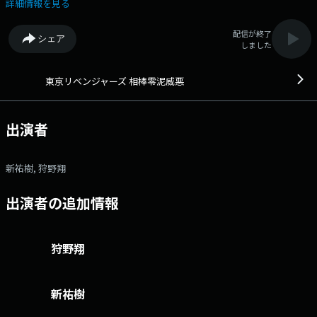
#toman_anime」 X（旧Twitter）ページは
詳細情報を見る
「https://twitter.com/cho_ag」 地上波：金 23:30～24:00
QloveR 超！A&G＋：日 22:30～23:00 2017年から5年半にわたり「週
配信が終了
シェア
刊少年マガジン」で連載され累計発行部数7000万部を突破した原作・和久
しました
井健による人気漫画『東京卍リベンジャーズ』が原作の、TVアニメ『東京
リベンジャーズ』の魅力、情報を発信していくラジオ番組！パーソナリテ
ィは花垣武道役を演じる新祐樹と松野千冬役を演じる狩野翔の相棒コンビ
東京リベンジャーズ 相棒零泥威悪
が担当します！ 番組では、リスナーの皆さんからのお便りを募集中で
す！ 番組に対するご意見・ご感想、出演者へのメッセージ、はたまた新
コーナーのご提案など、幅広く募集しておりますので、ふるってご投稿く
出演者
ださい。 【お便りの宛先】 ■電子メールの場合： tokyo-
revengers@joqr.net ■おハガキの場合： 〒１０５－８００２ 文化
放送「東京リベンジャーズ 相棒零泥威悪」各コーナー宛 【お便り募集
新祐樹, 狩野翔
コーナー】 現在募集している各コーナー詳細については、 以下リンク
ページをご確認ください ①
出演者の追加情報
https://www.joqr.co.jp/ag/article/86149/ ②
https://www.joqr.co.jp/ag/article/86151/ 文化放送公式X（旧
Twitter）アカウントは「@joqrpr」 文化放送公式X（旧Twitter）ハッシ
ュタグは「#文化放送」 文化放送公式facebookページは
狩野翔
「https://www.facebook.com/1134joqr」 文化放送公式LINEは
「@joqr_916」
新祐樹