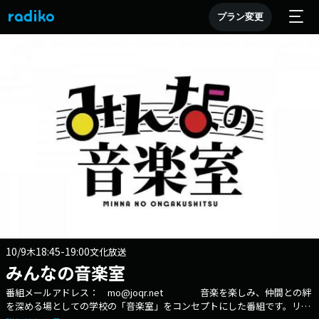
プラン変更
10/9
18:45-19:00
木
文化放送
みんなの音楽室
番組メールアドレス： mo@joqr.net 音楽を楽しみ、仲間との絆
を深める場としての学校の「音楽室」をコンセプトにした番組です。リス