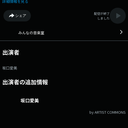
ナーからは大好きな音楽を「みんなのリクエスト」として募集します。応
詳細情報を見る
援歌やあの頃の自分に届けたい歌、未来の自分に聴かせたい歌、友達に贈
りたい歌など、ジャンルを問わずご紹介！放課後に友達とおしゃべりする
配信が終了
シェア
ような雰囲気でリクエスト曲とエピソードを紹介し、音楽の輪を広げま
しました
す。さらに、番組では、民音「学校コンサート」と連動した企画を定期的
に実施！被災地や過疎地で開催された「学校コンサート」の模様を、生徒
や地域の若者たちの声とともにお届けします。 文化放送公式X（旧
みんなの音楽室
Twitter）アカウントは「@joqrpr」 文化放送公式X（旧Twitter）ハッシ
ュタグは「#文化放送」 文化放送公式facebookページは
「https://www.facebook.com/1134joqr」 文化放送公式LINEは
出演者
「@joqr_916」
坂口愛美
出演者の追加情報
坂口愛美
by ARTIST COMMONS