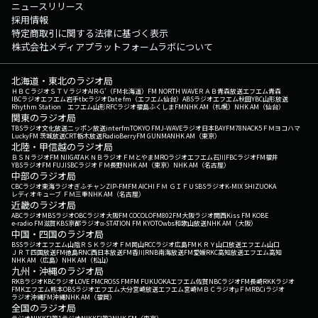
ニュースリリース
採用情報
特定商取引に関する法律に基づく表示
株式会社メディアプラットフォームラボについて
北海道・東北のラジオ局
ＨＢＣラジオ
ＳＴＶラジオ
AIR-G'（FM北海道）
FM NORTH WAVE
ＲＡＢ青森放送
エフエム青森
IBCラジオ
エフエム岩手
tbcラジオ
Date fm（エフエム仙台）
ABSラジオ
エフエム秋田
YBC山形放送
Rhythm Station エフエム山形
RFCラジオ福島
ふくしまFM
NHK AM（札幌）
NHK AM（仙台）
関東のラジオ局
TBSラジオ
文化放送
ニッポン放送
interfm
TOKYO FM
J-WAVE
ラジオ日本
BAYFM78
NACK5
ＦＭヨコハマ
LuckyFM 茨城放送
CRT栃木放送
RadioBerry
FM GUNMA
NHK AM（東京）
北陸・甲信越のラジオ局
ＢＳＮラジオ
FM NIIGATA
ＫＮＢラジオ
ＦＭとやま
MROラジオ
エフエム石川
FBCラジオ
FM福井
YBSラジオ
FM FUJI
SBCラジオ
ＦＭ長野
NHK AM（東京）
NHK AM（名古屋）
中部のラジオ局
CBCラジオ
東海ラジオ
ぎふチャン
ZIP-FM
FM AICHI
ＦＭ ＧＩＦＵ
SBSラジオ
K-MIX SHIZUOKA
レディオキューブ ＦＭ三重
NHK AM（名古屋）
近畿のラジオ局
ABCラジオ
MBSラジオ
OBCラジオ大阪
FM COCOLO
FM802
FM大阪
ラジオ関西
Kiss FM KOBE
e-radio FM滋賀
KBS京都ラジオ
α-STATION FM KYOTO
wbs和歌山放送
NHK AM（大阪）
中国・四国のラジオ局
BSSラジオ
エフエム山陰
ＲＳＫラジオ
ＦＭ岡山
RCCラジオ
広島FM
ＫＲＹ山口放送
エフエム山口
ＪＲＴ四国放送
FM徳島
RNC西日本放送
FM香川
RNB南海放送
FM愛媛
RKC高知放送
エフエム高知
NHK AM（広島）
NHK AM（松山）
九州・沖縄のラジオ局
RKBラジオ
KBCラジオ
LOVE FM
CROSS FM
FM FUKUOKA
エフエム佐賀
NBCラジオ
FM長崎
RKKラジオ
FMKエフエム熊本
OBSラジオ
エフエム大分
宮崎放送
エフエム宮崎
ＭＢＣラジオ
μＦＭ
RBCiラジオ
ラジオ沖縄
FM沖縄
NHK AM（福岡）
全国のラジオ局