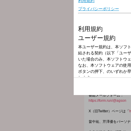
放送局
放送時間
2025年10月25
番組名
A&G TRIBAL 
<タイムテーブル>
21:05 エジソン フラッシ
21:10
くらぶカルデア 
21:45
内田雄馬のラジオ
22:05
グリモア prese
22:40
週刊秋田書店 ラジ
番組メールフォーム：
https://form.run/@agson
X（旧Twitter）ページは「
h
畠中祐、芹澤優をパーソナ