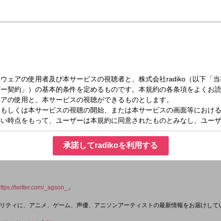
日（土）22:10～23:30
RADIO エジソン
ュ
ライト版
でいただきまーす
nts タイトル名を大声で叫ぶラジオ
オ編集部
承諾してradikoを利用する
ttps://twitter.com/_agson_
」
リティに、アニメ、ゲーム、声優、アニソンアーティストの最新情報をお届けして