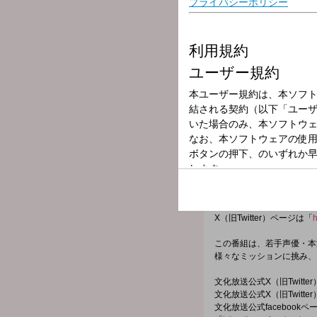
放送局
放送時間
2025年10月30
番組名
本渡楓と天津飯
番組メールフォーム：
https://form.run/@sakusen
X（旧Twitter）ハッシュ
X（旧Twitter）ページは「
h
この番組は、若手声優・本
様々なミッションに挑み、
文化放送公式X（旧Twitt
文化放送公式X（旧Twitt
文化放送公式facebookペ