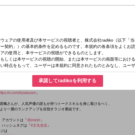
日（木）26:30～27:00
大郎の「本渡上陸作戦」
承諾してradikoを利用する
タグは「
#本渡上陸作戦
」
ttps://x.com/hjsakusen
」
渡楓さんが、人気声優の誰もが持つトークスキルを身に着けるべく、
より一層のランクアップを目指すラジオ番組です。
er）アカウントは「
@joqrpr
」
er）ハッシュタグは「
#文化放送
」
ージは