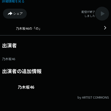
「https://twitter.com/nogi_joqr」 facebookページは
詳細情報を見る
「https://www.facebook.com/nogizaka46nono」 乃木坂46の新
しい一面、即ち、「乃木坂４６の新たな○○」を見つけていくプログラ
配信が終了
シェア
ム！ ラジオだけでしか見せない彼女達の「素」の部分に迫ります。 あ
しました
なたもメンバーの新たな一面を、一緒に見つけていきましょう！！ お
便りの宛先は 〒105-8002 文化放送 乃木坂46の「の」 まで。
文化放送公式X（旧Twitter）アカウントは「@joqrpr」 文化放送公式
乃木坂46の「の」
X（旧Twitter）ハッシュタグは「#文化放送」 文化放送公式facebookペ
ージは 「https://www.facebook.com/1134joqr」 文化放送公式LINEは
「@joqr_916」
出演者
乃木坂46
出演者の追加情報
乃木坂46
by ARTIST COMMONS