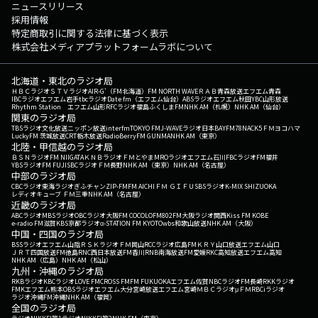
ニュースリリース
採用情報
特定商取引に関する法律に基づく表示
株式会社メディアプラットフォームラボについて
北海道・東北のラジオ局
ＨＢＣラジオ
ＳＴＶラジオ
AIR-G'（FM北海道）
FM NORTH WAVE
ＲＡＢ青森放送
エフエム青森
IBCラジオ
エフエム岩手
tbcラジオ
Date fm（エフエム仙台）
ABSラジオ
エフエム秋田
YBC山形放送
Rhythm Station エフエム山形
RFCラジオ福島
ふくしまFM
NHK AM（札幌）
NHK AM（仙台）
関東のラジオ局
TBSラジオ
文化放送
ニッポン放送
interfm
TOKYO FM
J-WAVE
ラジオ日本
BAYFM78
NACK5
ＦＭヨコハマ
LuckyFM 茨城放送
CRT栃木放送
RadioBerry
FM GUNMA
NHK AM（東京）
北陸・甲信越のラジオ局
ＢＳＮラジオ
FM NIIGATA
ＫＮＢラジオ
ＦＭとやま
MROラジオ
エフエム石川
FBCラジオ
FM福井
YBSラジオ
FM FUJI
SBCラジオ
ＦＭ長野
NHK AM（東京）
NHK AM（名古屋）
中部のラジオ局
CBCラジオ
東海ラジオ
ぎふチャン
ZIP-FM
FM AICHI
ＦＭ ＧＩＦＵ
SBSラジオ
K-MIX SHIZUOKA
レディオキューブ ＦＭ三重
NHK AM（名古屋）
近畿のラジオ局
ABCラジオ
MBSラジオ
OBCラジオ大阪
FM COCOLO
FM802
FM大阪
ラジオ関西
Kiss FM KOBE
e-radio FM滋賀
KBS京都ラジオ
α-STATION FM KYOTO
wbs和歌山放送
NHK AM（大阪）
中国・四国のラジオ局
BSSラジオ
エフエム山陰
ＲＳＫラジオ
ＦＭ岡山
RCCラジオ
広島FM
ＫＲＹ山口放送
エフエム山口
ＪＲＴ四国放送
FM徳島
RNC西日本放送
FM香川
RNB南海放送
FM愛媛
RKC高知放送
エフエム高知
NHK AM（広島）
NHK AM（松山）
九州・沖縄のラジオ局
RKBラジオ
KBCラジオ
LOVE FM
CROSS FM
FM FUKUOKA
エフエム佐賀
NBCラジオ
FM長崎
RKKラジオ
FMKエフエム熊本
OBSラジオ
エフエム大分
宮崎放送
エフエム宮崎
ＭＢＣラジオ
μＦＭ
RBCiラジオ
ラジオ沖縄
FM沖縄
NHK AM（福岡）
全国のラジオ局