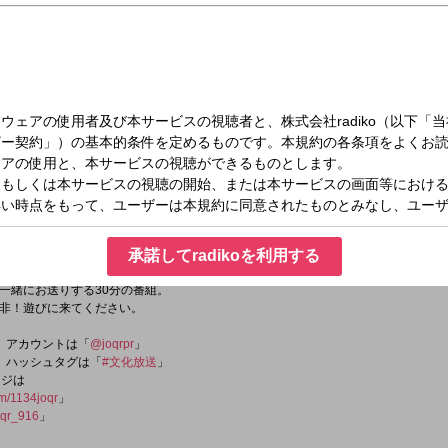
（月）18:00～18:30
 GARAGE
承諾してradikoを利用する
一緒にお送りする30分の番組。
非！遊びに来てください。
er）アカウントは「
@joqrpr
」
er）ハッシュタグは「
#文化放送
」
ージは
om/1134joqr
」
qr_916
」