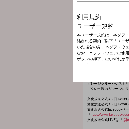
放送局
放送時間
2025年11月3日
番組名
近藤真彦 RADIO
番組メールフォーム：
https://form.run/@kondo
ガレージクルーやゲストと
ボクの自慢のガレージに是
文化放送公式X（旧Twitt
文化放送公式X（旧Twitt
文化放送公式facebookペ
「
https://www.facebook.c
文化放送公式LINEは「
@jo