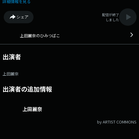
QloveR 超！A&G＋：木 22:00～22:30 声優・上田麗奈さんの一人しゃ
詳細情報を見る
べり番組。 声優活動の中で出会った作品のことはもちろん、アーティス
ト活動のことや、普段の上田さんの好きな物・事、わくわくするもの・ど
配信が終了
シェア
きどきすることをちょっとゆったり、自分のペースでお話していく番組で
しました
す。 開けてみるといろいろな“ひみつ”が隠れていそうな『上田麗奈
の“ひみつばこ”』 みんなでちょっとずつ覗いてみませんか？ 文化
放送公式X（旧Twitter）アカウントは「@joqrpr」 文化放送公式X（旧
上田麗奈のひみつばこ
Twitter）ハッシュタグは「#文化放送」 文化放送公式facebookページ
は 「https://www.facebook.com/1134joqr」 文化放送公式LINEは
「@joqr_916」
出演者
上田麗奈
出演者の追加情報
上田麗奈
by ARTIST COMMONS