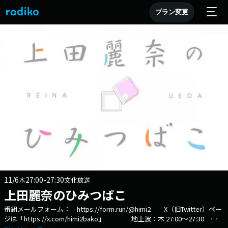
プラン変更
11/6
27:00-27:30
木
文化放送
上田麗奈のひみつばこ
番組メールフォーム： https://form.run/@himi2 X（旧Twitter）ペー
ジは「https://x.com/himi2bako」 地上波：木 27:00～27:30