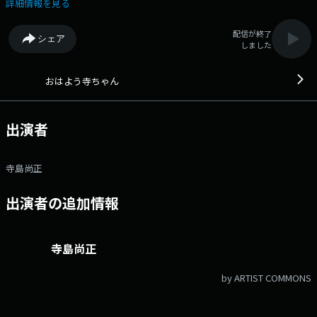
カウントは「@joqrpr」 文化放送公式X（旧Twitter）ハッシュタグは「#
詳細情報を見る
文化放送」 文化放送公式facebookページは
「https://www.facebook.com/1134joqr」 文化放送公式LINEは
配信が終了
シェア
「@joqr_916」
しました
おはよう寺ちゃん
出演者
寺島尚正
出演者の追加情報
寺島尚正
by ARTIST COMMONS