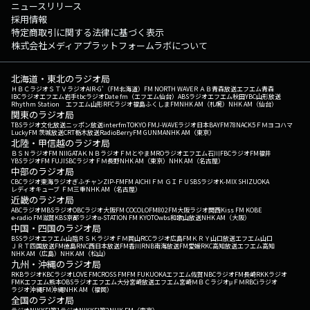
ニュースリリース
採用情報
特定商取引に関する法律に基づく表示
株式会社メディアプラットフォームラボについて
北海道・東北のラジオ局
ＨＢＣラジオ
ＳＴＶラジオ
AIR-G'（FM北海道）
FM NORTH WAVE
ＲＡＢ青森放送
エフエム青森
IBCラジオ
エフエム岩手
tbcラジオ
Date fm（エフエム仙台）
ABSラジオ
エフエム秋田
YBC山形放送
Rhythm Station エフエム山形
RFCラジオ福島
ふくしまFM
NHK AM（札幌）
NHK AM（仙台）
関東のラジオ局
TBSラジオ
文化放送
ニッポン放送
interfm
TOKYO FM
J-WAVE
ラジオ日本
BAYFM78
NACK5
ＦＭヨコハマ
LuckyFM 茨城放送
CRT栃木放送
RadioBerry
FM GUNMA
NHK AM（東京）
北陸・甲信越のラジオ局
ＢＳＮラジオ
FM NIIGATA
ＫＮＢラジオ
ＦＭとやま
MROラジオ
エフエム石川
FBCラジオ
FM福井
YBSラジオ
FM FUJI
SBCラジオ
ＦＭ長野
NHK AM（東京）
NHK AM（名古屋）
中部のラジオ局
CBCラジオ
東海ラジオ
ぎふチャン
ZIP-FM
FM AICHI
ＦＭ ＧＩＦＵ
SBSラジオ
K-MIX SHIZUOKA
レディオキューブ ＦＭ三重
NHK AM（名古屋）
近畿のラジオ局
ABCラジオ
MBSラジオ
OBCラジオ大阪
FM COCOLO
FM802
FM大阪
ラジオ関西
Kiss FM KOBE
e-radio FM滋賀
KBS京都ラジオ
α-STATION FM KYOTO
wbs和歌山放送
NHK AM（大阪）
中国・四国のラジオ局
BSSラジオ
エフエム山陰
ＲＳＫラジオ
ＦＭ岡山
RCCラジオ
広島FM
ＫＲＹ山口放送
エフエム山口
ＪＲＴ四国放送
FM徳島
RNC西日本放送
FM香川
RNB南海放送
FM愛媛
RKC高知放送
エフエム高知
NHK AM（広島）
NHK AM（松山）
九州・沖縄のラジオ局
RKBラジオ
KBCラジオ
LOVE FM
CROSS FM
FM FUKUOKA
エフエム佐賀
NBCラジオ
FM長崎
RKKラジオ
FMKエフエム熊本
OBSラジオ
エフエム大分
宮崎放送
エフエム宮崎
ＭＢＣラジオ
μＦＭ
RBCiラジオ
ラジオ沖縄
FM沖縄
NHK AM（福岡）
全国のラジオ局