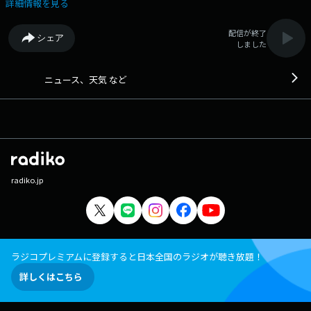
ージは 「https://www.facebook.com/1134joqr」 文化放送公式LINEは
詳細情報を見る
「@joqr_916」
配信が終了
シェア
しました
ニュース、天気 など
radiko.jp
ラジコプレミアムに登録すると日本全国のラジオが聴き放題！
詳しくはこちら