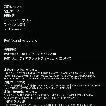
聴取について
配信エリア
利用規約
プライバシーポリシー
ライセンス情報
radiko news
株式会社radikoについて
ニュースリリース
採用情報
特定商取引に関する法律に基づく表示
株式会社メディアプラットフォームラボについて
北海道・東北のラジオ局
ＨＢＣラジオ
ＳＴＶラジオ
AIR-G'（FM北海道）
FM NORTH WAVE
ＲＡＢ青森放送
エフエム青森
IBCラジオ
エフエム岩手
tbcラジオ
Date fm（エフエム仙台）
ABSラジオ
エフエム秋田
YBC山形放送
Rhythm Station エフエム山形
RFCラジオ福島
ふくしまFM
NHK AM（札幌）
NHK AM（仙台）
関東のラジオ局
TBSラジオ
文化放送
ニッポン放送
interfm
TOKYO FM
J-WAVE
ラジオ日本
BAYFM78
NACK5
ＦＭヨコハマ
LuckyFM 茨城放送
CRT栃木放送
RadioBerry
FM GUNMA
NHK AM（東京）
北陸・甲信越のラジオ局
ＢＳＮラジオ
FM NIIGATA
ＫＮＢラジオ
ＦＭとやま
MROラジオ
エフエム石川
FBCラジオ
FM福井
YBSラジオ
FM FUJI
SBCラジオ
ＦＭ長野
NHK AM（東京）
NHK AM（名古屋）
中部のラジオ局
CBCラジオ
東海ラジオ
ぎふチャン
ZIP-FM
FM AICHI
ＦＭ ＧＩＦＵ
SBSラジオ
K-MIX SHIZUOKA