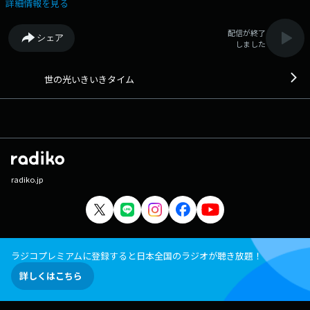
X（旧Twitter）アカウントは「@joqrpr」 文化放送公式X（旧Twitter）
詳細情報を見る
ハッシュタグは「#文化放送」 文化放送公式facebookページは
「https://www.facebook.com/1134joqr」 文化放送公式LINEは
配信が終了
シェア
「@joqr_916」
しました
世の光いきいきタイム
radiko.jp
ラジコプレミアムに登録すると日本全国のラジオが聴き放題！
詳しくはこちら