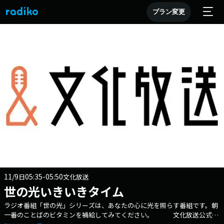
プラン変更
11/9
05:35-05:50
日
文化放送
世の光いきいきタイム
ラジオ番組「世の光」シリーズは、あなたの心に光を照らす番組です。朝
一番のことばのビタミンを補給してみてください。 文化放送公式