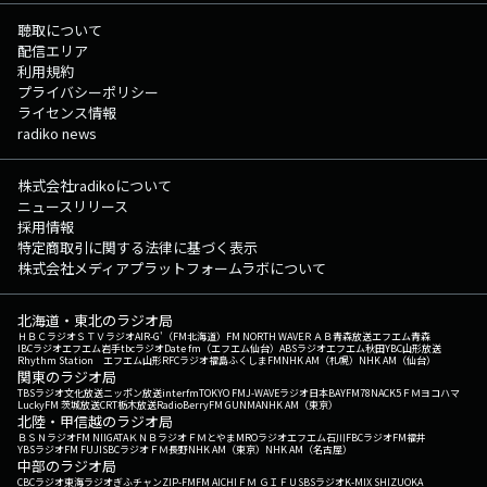
聴取について
配信エリア
利用規約
プライバシーポリシー
ライセンス情報
radiko news
株式会社radikoについて
ニュースリリース
採用情報
特定商取引に関する法律に基づく表示
株式会社メディアプラットフォームラボについて
北海道・東北のラジオ局
ＨＢＣラジオ
ＳＴＶラジオ
AIR-G'（FM北海道）
FM NORTH WAVE
ＲＡＢ青森放送
エフエム青森
IBCラジオ
エフエム岩手
tbcラジオ
Date fm（エフエム仙台）
ABSラジオ
エフエム秋田
YBC山形放送
Rhythm Station エフエム山形
RFCラジオ福島
ふくしまFM
NHK AM（札幌）
NHK AM（仙台）
関東のラジオ局
TBSラジオ
文化放送
ニッポン放送
interfm
TOKYO FM
J-WAVE
ラジオ日本
BAYFM78
NACK5
ＦＭヨコハマ
LuckyFM 茨城放送
CRT栃木放送
RadioBerry
FM GUNMA
NHK AM（東京）
北陸・甲信越のラジオ局
ＢＳＮラジオ
FM NIIGATA
ＫＮＢラジオ
ＦＭとやま
MROラジオ
エフエム石川
FBCラジオ
FM福井
YBSラジオ
FM FUJI
SBCラジオ
ＦＭ長野
NHK AM（東京）
NHK AM（名古屋）
中部のラジオ局
CBCラジオ
東海ラジオ
ぎふチャン
ZIP-FM
FM AICHI
ＦＭ ＧＩＦＵ
SBSラジオ
K-MIX SHIZUOKA