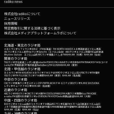
radiko news
株式会社radikoについて
ニュースリリース
採用情報
特定商取引に関する法律に基づく表示
株式会社メディアプラットフォームラボについて
北海道・東北のラジオ局
ＨＢＣラジオ
ＳＴＶラジオ
AIR-G'（FM北海道）
FM NORTH WAVE
ＲＡＢ青森放送
エフエム青森
IBCラジオ
エフエム岩手
tbcラジオ
Date fm（エフエム仙台）
ABSラジオ
エフエム秋田
YBC山形放送
Rhythm Station エフエム山形
RFCラジオ福島
ふくしまFM
NHK AM（札幌）
NHK AM（仙台）
関東のラジオ局
TBSラジオ
文化放送
ニッポン放送
interfm
TOKYO FM
J-WAVE
ラジオ日本
BAYFM78
NACK5
ＦＭヨコハマ
LuckyFM 茨城放送
CRT栃木放送
RadioBerry
FM GUNMA
NHK AM（東京）
北陸・甲信越のラジオ局
ＢＳＮラジオ
FM NIIGATA
ＫＮＢラジオ
ＦＭとやま
MROラジオ
エフエム石川
FBCラジオ
FM福井
YBSラジオ
FM FUJI
SBCラジオ
ＦＭ長野
NHK AM（東京）
NHK AM（名古屋）
中部のラジオ局
CBCラジオ
東海ラジオ
ぎふチャン
ZIP-FM
FM AICHI
ＦＭ ＧＩＦＵ
SBSラジオ
K-MIX SHIZUOKA
レディオキューブ ＦＭ三重
NHK AM（名古屋）
近畿のラジオ局
ABCラジオ
MBSラジオ
OBCラジオ大阪
FM COCOLO
FM802
FM大阪
ラジオ関西
Kiss FM KOBE
e-radio FM滋賀
KBS京都ラジオ
α-STATION FM KYOTO
wbs和歌山放送
NHK AM（大阪）
中国・四国のラジオ局
BSSラジオ
エフエム山陰
ＲＳＫラジオ
ＦＭ岡山
RCCラジオ
広島FM
ＫＲＹ山口放送
エフエム山口
ＪＲＴ四国放送
FM徳島
RNC西日本放送
FM香川
RNB南海放送
FM愛媛
RKC高知放送
エフエム高知
NHK AM（広島）
NHK AM（松山）
九州・沖縄のラジオ局