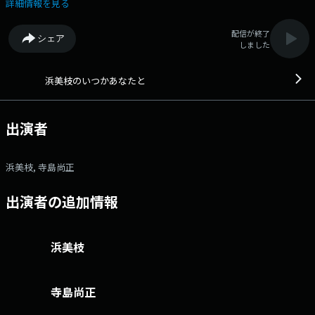
躍されている方をお迎えして、 アットホームな雰囲気の中、お話を伺い
詳細情報を見る
ます。 また、「浜美枝のよい食とともに」のコーナーでは、日本各地の
特産品をご紹介。 毎週、特産品のプレゼントもあります！ 文化放
配信が終了
シェア
送公式X（旧Twitter）アカウントは「@joqrpr」 文化放送公式X（旧
しました
Twitter）ハッシュタグは「#文化放送」 文化放送公式facebookページ
は 「https://www.facebook.com/1134joqr」 文化放送公式LINEは
「@joqr_916」
浜美枝のいつかあなたと
出演者
浜美枝, 寺島尚正
出演者の追加情報
浜美枝
寺島尚正