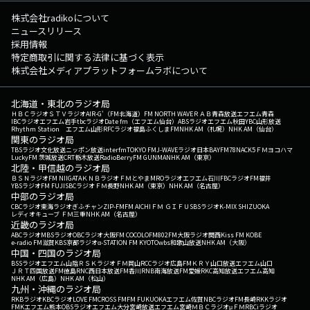
株式会社radikoについて
ニュースリリース
採用情報
特定商取引に関する法律に基づく表示
株式会社メディアプラットフォームラボについて
北海道・東北のラジオ局
ＨＢＣラジオ
ＳＴＶラジオ
AIR-G'（FM北海道）
FM NORTH WAVE
ＲＡＢ青森放送
エフエム青森
IBCラジオ
エフエム岩手
tbcラジオ
Date fm（エフエム仙台）
ABSラジオ
エフエム秋田
YBC山形放送
Rhythm Station エフエム山形
RFCラジオ福島
ふくしまFM
NHK AM（札幌）
NHK AM（仙台）
関東のラジオ局
TBSラジオ
文化放送
ニッポン放送
interfm
TOKYO FM
J-WAVE
ラジオ日本
BAYFM78
NACK5
ＦＭヨコハマ
LuckyFM 茨城放送
CRT栃木放送
RadioBerry
FM GUNMA
NHK AM（東京）
北陸・甲信越のラジオ局
ＢＳＮラジオ
FM NIIGATA
ＫＮＢラジオ
ＦＭとやま
MROラジオ
エフエム石川
FBCラジオ
FM福井
YBSラジオ
FM FUJI
SBCラジオ
ＦＭ長野
NHK AM（東京）
NHK AM（名古屋）
中部のラジオ局
CBCラジオ
東海ラジオ
ぎふチャン
ZIP-FM
FM AICHI
ＦＭ ＧＩＦＵ
SBSラジオ
K-MIX SHIZUOKA
レディオキューブ ＦＭ三重
NHK AM（名古屋）
近畿のラジオ局
ABCラジオ
MBSラジオ
OBCラジオ大阪
FM COCOLO
FM802
FM大阪
ラジオ関西
Kiss FM KOBE
e-radio FM滋賀
KBS京都ラジオ
α-STATION FM KYOTO
wbs和歌山放送
NHK AM（大阪）
中国・四国のラジオ局
BSSラジオ
エフエム山陰
ＲＳＫラジオ
ＦＭ岡山
RCCラジオ
広島FM
ＫＲＹ山口放送
エフエム山口
ＪＲＴ四国放送
FM徳島
RNC西日本放送
FM香川
RNB南海放送
FM愛媛
RKC高知放送
エフエム高知
NHK AM（広島）
NHK AM（松山）
九州・沖縄のラジオ局
RKBラジオ
KBCラジオ
LOVE FM
CROSS FM
FM FUKUOKA
エフエム佐賀
NBCラジオ
FM長崎
RKKラジオ
FMKエフエム熊本
OBSラジオ
エフエム大分
宮崎放送
エフエム宮崎
ＭＢＣラジオ
μＦＭ
RBCiラジオ