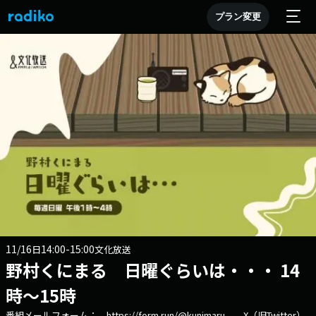
プラン変更
11/16
14:00-15:00
日
文化放送
野村くにまる 日曜ぐらいは・・・ 14
時～15時
番組メールフォーム： https://form.run/@kunimaru X（旧Twitter）