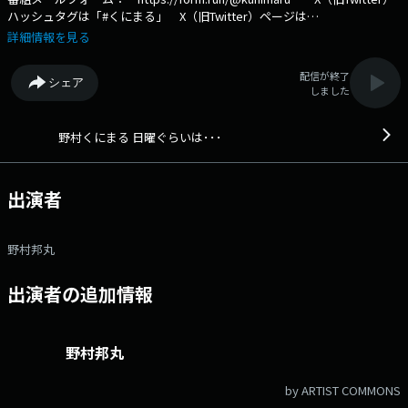
ハッシュタグは「#くにまる」 X（旧Twitter）ページは
「https://x.com/kunimaru_joqr」 「日曜ぐらいはゆっくりした
詳細情報を見る
い…」「日曜ぐらいは趣味に没頭したい…」「日曜ぐらいは子供と遊びた
い…」など、一週間の中でそれぞれ特別なことを思う日曜日。 日曜な
配信が終了
シェア
らではの、それぞれの過ごし方をみんなで共有し、明日からの一週間を気
しました
分新たに迎えられるよう、ゆったりとした空間をお届けする3時間で
す。 週替わりのゲストパートナーと、一週間に起こったエピソードや
ニュースを話しながら、リスナーの意見や感想も交え、みんなでリラック
野村くにまる 日曜ぐらいは･･･
スした時間を共有します。 文化放送公式X（旧Twitter）アカウント
は「@joqrpr」 文化放送公式X（旧Twitter）ハッシュタグは「#文化放
送」 文化放送公式facebookページは
出演者
「https://www.facebook.com/1134joqr」 文化放送公式LINEは
「@joqr_916」
野村邦丸
出演者の追加情報
野村邦丸
by ARTIST COMMONS