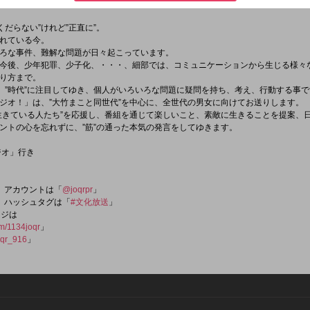
://www.facebook.com/1134golden/
」
”くだらない”けれど”正直に”。
れている今。
ろな事件、難解な問題が日々起こっています。
今後、少年犯罪、少子化、・・・、細部では、コミュニケーションから生じる様々
り方まで。
”、”時代”に注目してゆき、個人がいろいろな問題に疑問を持ち、考え、行動する事
ジオ！」は、”大竹まこと同世代”を中心に、全世代の男女に向けてお送りします。
生きている人たち”を応援し、番組を通じて楽しいこと、素敵に生きることを提案、
ントの心を忘れずに、”筋”の通った本気の発言をしてゆきます。
ジオ」行き
er）アカウントは「
@joqrpr
」
er）ハッシュタグは「
#文化放送
」
ージは
om/1134joqr
」
qr_916
」