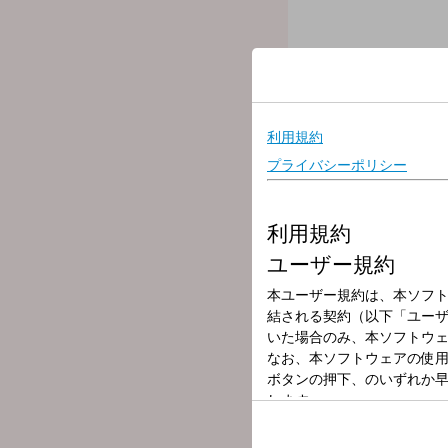
放送局
放送時間
2025年11月27
番組名
大竹まこと ゴー
【パートナー】
青木理
【もっと言いたい放題】
タブレット純
【メインディッシュ】
西上いつき（銚子電鉄）
【交遊録】
週替わり
番組メールフォーム：
https://form.run/@golden
X（旧Twitter）ページは「
h