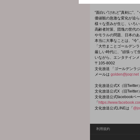
facebookページは「
https
“面白い”けれど”真剣に”、
価値観の急激な変化が迫ら
様々な歪みが生じ、いろい
高齢者対策、団塊の世代の
やモラルの問題、日本のあ
本当に大事なことは、”今
「大竹まことゴールデンラ
厳しい時代に、”頑張って
いながら、エンタテインメ
〒105-8002
文化放送 「ゴールデンラ
メールは
golden@joqr.net
文化放送公式X（旧Twitt
文化放送公式X（旧Twitt
文化放送公式facebookペ
「
https://www.facebook.c
文化放送公式LINEは「
@jo
利用規約