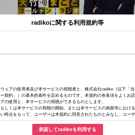
radikoに関する利用規約等
日（木）13:00～14:00
ルデンラジオ！ 13時～14時
承諾してradikoを利用する
ttps://twitter.com/1134golden
」