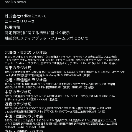
radiko news
株式会社radikoについて
ニュースリリース
採用情報
特定商取引に関する法律に基づく表示
株式会社メディアプラットフォームラボについて
北海道・東北のラジオ局
ＨＢＣラジオ
ＳＴＶラジオ
AIR-G'（FM北海道）
FM NORTH WAVE
ＲＡＢ青森放送
エフエム青森
IBCラジオ
エフエム岩手
tbcラジオ
Date fm（エフエム仙台）
ABSラジオ
エフエム秋田
YBC山形放送
Rhythm Station エフエム山形
RFCラジオ福島
ふくしまFM
NHK AM（札幌）
NHK AM（仙台）
関東のラジオ局
TBSラジオ
文化放送
ニッポン放送
interfm
TOKYO FM
J-WAVE
ラジオ日本
BAYFM78
NACK5
ＦＭヨコハマ
LuckyFM 茨城放送
CRT栃木放送
RadioBerry
FM GUNMA
NHK AM（東京）
北陸・甲信越のラジオ局
ＢＳＮラジオ
FM NIIGATA
ＫＮＢラジオ
ＦＭとやま
MROラジオ
エフエム石川
FBCラジオ
FM福井
YBSラジオ
FM FUJI
SBCラジオ
ＦＭ長野
NHK AM（東京）
NHK AM（名古屋）
中部のラジオ局
CBCラジオ
東海ラジオ
ぎふチャン
ZIP-FM
FM AICHI
ＦＭ ＧＩＦＵ
SBSラジオ
K-MIX SHIZUOKA
レディオキューブ ＦＭ三重
NHK AM（名古屋）
近畿のラジオ局
ABCラジオ
MBSラジオ
OBCラジオ大阪
FM COCOLO
FM802
FM大阪
ラジオ関西
Kiss FM KOBE
e-radio FM滋賀
KBS京都ラジオ
α-STATION FM KYOTO
wbs和歌山放送
NHK AM（大阪）
中国・四国のラジオ局
BSSラジオ
エフエム山陰
ＲＳＫラジオ
ＦＭ岡山
RCCラジオ
広島FM
ＫＲＹ山口放送
エフエム山口
ＪＲＴ四国放送
FM徳島
RNC西日本放送
FM香川
RNB南海放送
FM愛媛
RKC高知放送
エフエム高知
NHK AM（広島）
NHK AM（松山）
九州・沖縄のラジオ局