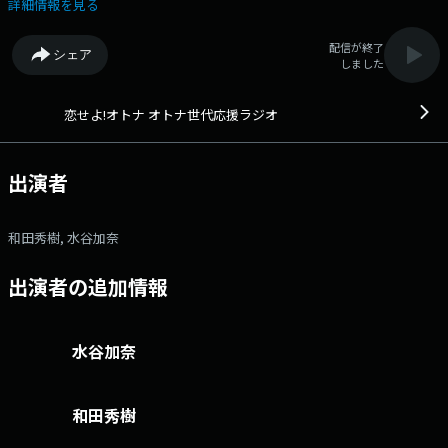
活のヒントや潤いを届け、前向きに元気になってもらうことを目指す番
詳細情報を見る
組 文化放送公式X（旧Twitter）アカウントは「@joqrpr」 文化放
送公式X（旧Twitter）ハッシュタグは「#文化放送」 文化放送公式
配信が終了
シェア
facebookページは 「https://www.facebook.com/1134joqr」 文化放
しました
送公式LINEは「@joqr_916」
恋せよ!オトナ オトナ世代応援ラジオ
出演者
和田秀樹, 水谷加奈
出演者の追加情報
水谷加奈
和田秀樹