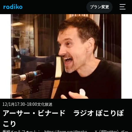
プラン変更
12/1
17:30-18:00
月
文化放送
アーサー・ビナード ラジオ ぽこりぽ
こり
番組メールフォーム： https://form.run/@poko X（旧Twitter）ペー