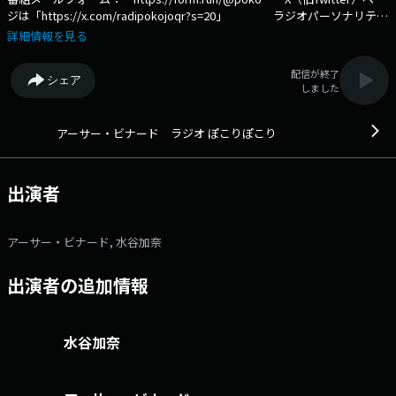
ジは「https://x.com/radipokojoqr?s=20」 ラジオパーソナリテ
ィ、ラジオアンカーマンとして民間放送連盟賞やギャラクシー賞をはじ
詳細情報を見る
め、数々の最高賞を受賞してきたアーサー・ビナードが出演する唯一のラ
ジオ番組です。 アーサーの敏感なアンテナがキャッチした世の中の「森
配信が終了
シェア
羅万象」さまざまな「こと」、「もの」、「ひと」を独特の視点でフォー
しました
カスします。毎回毎回の放送で新しい発見をリスナーにお届けしま
す。 文化放送公式X（旧Twitter）アカウントは「@joqrpr」 文化
放送公式X（旧Twitter）ハッシュタグは「#文化放送」 文化放送公式
アーサー・ビナード ラジオ ぽこりぽこり
facebookページは 「https://www.facebook.com/1134joqr」 文化放
送公式LINEは「@joqr_916」
出演者
アーサー・ビナード, 水谷加奈
出演者の追加情報
水谷加奈