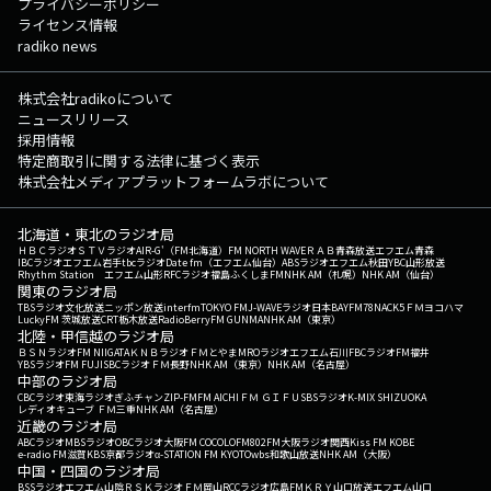
プライバシーポリシー
ライセンス情報
radiko news
株式会社radikoについて
ニュースリリース
採用情報
特定商取引に関する法律に基づく表示
株式会社メディアプラットフォームラボについて
北海道・東北のラジオ局
ＨＢＣラジオ
ＳＴＶラジオ
AIR-G'（FM北海道）
FM NORTH WAVE
ＲＡＢ青森放送
エフエム青森
IBCラジオ
エフエム岩手
tbcラジオ
Date fm（エフエム仙台）
ABSラジオ
エフエム秋田
YBC山形放送
Rhythm Station エフエム山形
RFCラジオ福島
ふくしまFM
NHK AM（札幌）
NHK AM（仙台）
関東のラジオ局
TBSラジオ
文化放送
ニッポン放送
interfm
TOKYO FM
J-WAVE
ラジオ日本
BAYFM78
NACK5
ＦＭヨコハマ
LuckyFM 茨城放送
CRT栃木放送
RadioBerry
FM GUNMA
NHK AM（東京）
北陸・甲信越のラジオ局
ＢＳＮラジオ
FM NIIGATA
ＫＮＢラジオ
ＦＭとやま
MROラジオ
エフエム石川
FBCラジオ
FM福井
YBSラジオ
FM FUJI
SBCラジオ
ＦＭ長野
NHK AM（東京）
NHK AM（名古屋）
中部のラジオ局
CBCラジオ
東海ラジオ
ぎふチャン
ZIP-FM
FM AICHI
ＦＭ ＧＩＦＵ
SBSラジオ
K-MIX SHIZUOKA
レディオキューブ ＦＭ三重
NHK AM（名古屋）
近畿のラジオ局
ABCラジオ
MBSラジオ
OBCラジオ大阪
FM COCOLO
FM802
FM大阪
ラジオ関西
Kiss FM KOBE
e-radio FM滋賀
KBS京都ラジオ
α-STATION FM KYOTO
wbs和歌山放送
NHK AM（大阪）
中国・四国のラジオ局
BSSラジオ
エフエム山陰
ＲＳＫラジオ
ＦＭ岡山
RCCラジオ
広島FM
ＫＲＹ山口放送
エフエム山口