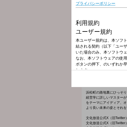
放送局
放送時間
2025年12月1日
番組名
浜松町Innovation
番組メールフォーム：
https://form.run/@joqr-inno
X（旧Twitter）ページは「
h
浜松町の路地裏にひっそりと佇むカ
経営学に詳しいマスターが
をテーマにアイディア、オ
より良い未来の姿とそれを
文化放送公式X（旧Twitt
文化放送公式X（旧Twitt