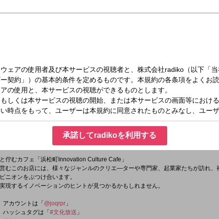
（月）19:00～19:30
 Culture Cafe
vation
承諾してradikoを利用する
ttps://twitter.com/innovation_hama
」
フェ「浜松町Innovation Culture Cafe」
営むこのお店には、様々なジャンルのクリエ―ターや専門家、起業家たちが訪れ、
ピニオンをぶつけ合います。
実現するイノベーションのヒントが見つかるかもしれません。
er）アカウントは「
@joqrpr
」
er）ハッシュタグは「
#文化放送
」