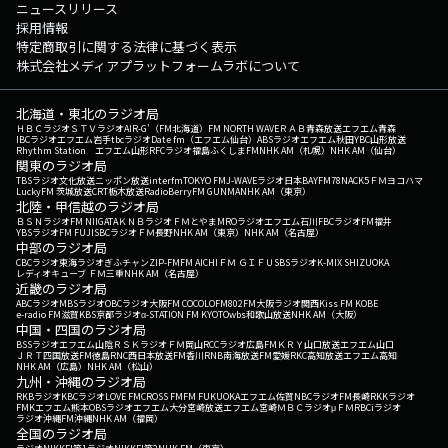
ニュースリリース
採用情報
特定商取引に関する法律に基づく表示
株式会社メディアプラットフォームラボについて
北海道・東北のラジオ局
ＨＢＣラジオ
ＳＴＶラジオ
AIR-G'（FM北海道）
FM NORTH WAVE
ＲＡＢ青森放送
エフエム青森
IBCラジオ
エフエム岩手
tbcラジオ
Date fm（エフエム仙台）
ABSラジオ
エフエム秋田
YBC山形放送
Rhythm Station エフエム山形
RFCラジオ福島
ふくしまFM
NHK AM（札幌）
NHK AM（仙台）
関東のラジオ局
TBSラジオ
文化放送
ニッポン放送
interfm
TOKYO FM
J-WAVE
ラジオ日本
BAYFM78
NACK5
ＦＭヨコハマ
LuckyFM 茨城放送
CRT栃木放送
RadioBerry
FM GUNMA
NHK AM（東京）
北陸・甲信越のラジオ局
ＢＳＮラジオ
FM NIIGATA
ＫＮＢラジオ
ＦＭとやま
MROラジオ
エフエム石川
FBCラジオ
FM福井
YBSラジオ
FM FUJI
SBCラジオ
ＦＭ長野
NHK AM（東京）
NHK AM（名古屋）
中部のラジオ局
CBCラジオ
東海ラジオ
ぎふチャン
ZIP-FM
FM AICHI
ＦＭ ＧＩＦＵ
SBSラジオ
K-MIX SHIZUOKA
レディオキューブ ＦＭ三重
NHK AM（名古屋）
近畿のラジオ局
ABCラジオ
MBSラジオ
OBCラジオ大阪
FM COCOLO
FM802
FM大阪
ラジオ関西
Kiss FM KOBE
e-radio FM滋賀
KBS京都ラジオ
α-STATION FM KYOTO
wbs和歌山放送
NHK AM（大阪）
中国・四国のラジオ局
BSSラジオ
エフエム山陰
ＲＳＫラジオ
ＦＭ岡山
RCCラジオ
広島FM
ＫＲＹ山口放送
エフエム山口
ＪＲＴ四国放送
FM徳島
RNC西日本放送
FM香川
RNB南海放送
FM愛媛
RKC高知放送
エフエム高知
NHK AM（広島）
NHK AM（松山）
九州・沖縄のラジオ局
RKBラジオ
KBCラジオ
LOVE FM
CROSS FM
FM FUKUOKA
エフエム佐賀
NBCラジオ
FM長崎
RKKラジオ
FMKエフエム熊本
OBSラジオ
エフエム大分
宮崎放送
エフエム宮崎
ＭＢＣラジオ
μＦＭ
RBCiラジオ
ラジオ沖縄
FM沖縄
NHK AM（福岡）
全国のラジオ局