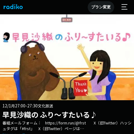
プラン変更
12/1
27:00-27:30
月
文化放送
早見沙織の ふり～すたいる♪
番組メールフォーム： https://form.run/@frst X（旧Twitter）ハッシ
ュタグは「#frst」 X（旧Twitter）ページは