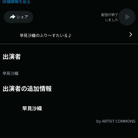
「https://twitter.com/hs_frst」 地上波：月 27:00～27:30
詳細情報を見る
QloveR 超！A&G＋：月 21:30～22:00 声優・早見沙織さんの素顔がの
ぞける３０分♪ 番組タイトル”ふり〜すたいる”の名の通り、自由に、そ
配信が終了
シェア
して、自然体で素のお喋りをお届けします 文化放送公式X（旧
しました
Twitter）アカウントは「@joqrpr」 文化放送公式X（旧Twitter）ハッシ
ュタグは「#文化放送」 文化放送公式facebookページは
「https://www.facebook.com/1134joqr」 文化放送公式LINEは
早見沙織のふり～すたいる♪
「@joqr_916」
出演者
早見沙織
出演者の追加情報
早見沙織
by ARTIST COMMONS