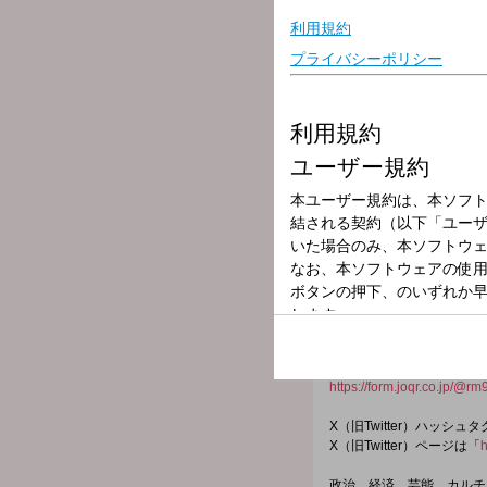
放送局
放送時間
2025年12月3日
番組名
武田砂鉄 ラジオ
8：10～10：00 前半
大事なことから大事じゃな
ライター武田砂鉄が"あな
X：
rm_joqr
Xハッシュタグ： #ラジオ
メール：
rm@joqr.net
番組メールフォーム：
https://form.joqr.co.jp/@rm
X（旧Twitter）ハッシュ
X（旧Twitter）ページは「
h
政治、経済、芸能、カルチ