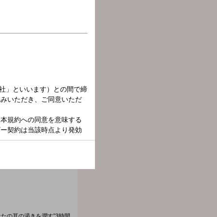
たの耳の渇きを潤す”3時間