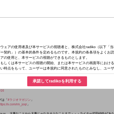
（水）08:00～09:00
マガジン 8時～9時
レギュラー：勅使川原真衣（組織開発研究家）
さそうなことまで。
たの耳の渇きを潤す"生放送
マガジン
承諾してradikoを利用する
916
タグは「
#ラジオマガジン
」
ttps://x.com/rm_joqr
」
ャー… 大事なことから大事じゃなさそうなことまで・・・ライター武田砂鉄が”あな