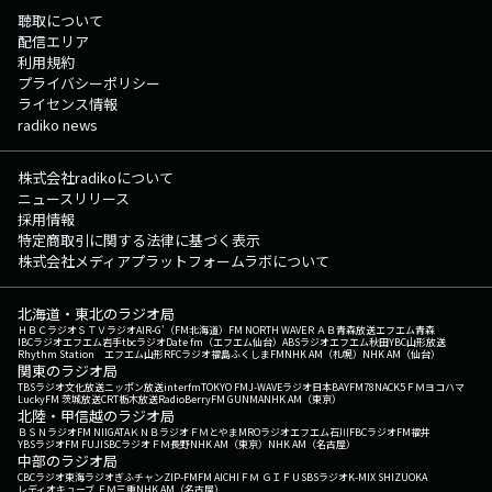
聴取について
配信エリア
利用規約
プライバシーポリシー
ライセンス情報
radiko news
株式会社radikoについて
ニュースリリース
採用情報
特定商取引に関する法律に基づく表示
株式会社メディアプラットフォームラボについて
北海道・東北のラジオ局
ＨＢＣラジオ
ＳＴＶラジオ
AIR-G'（FM北海道）
FM NORTH WAVE
ＲＡＢ青森放送
エフエム青森
IBCラジオ
エフエム岩手
tbcラジオ
Date fm（エフエム仙台）
ABSラジオ
エフエム秋田
YBC山形放送
Rhythm Station エフエム山形
RFCラジオ福島
ふくしまFM
NHK AM（札幌）
NHK AM（仙台）
関東のラジオ局
TBSラジオ
文化放送
ニッポン放送
interfm
TOKYO FM
J-WAVE
ラジオ日本
BAYFM78
NACK5
ＦＭヨコハマ
LuckyFM 茨城放送
CRT栃木放送
RadioBerry
FM GUNMA
NHK AM（東京）
北陸・甲信越のラジオ局
ＢＳＮラジオ
FM NIIGATA
ＫＮＢラジオ
ＦＭとやま
MROラジオ
エフエム石川
FBCラジオ
FM福井
YBSラジオ
FM FUJI
SBCラジオ
ＦＭ長野
NHK AM（東京）
NHK AM（名古屋）
中部のラジオ局
CBCラジオ
東海ラジオ
ぎふチャン
ZIP-FM
FM AICHI
ＦＭ ＧＩＦＵ
SBSラジオ
K-MIX SHIZUOKA
レディオキューブ ＦＭ三重
NHK AM（名古屋）