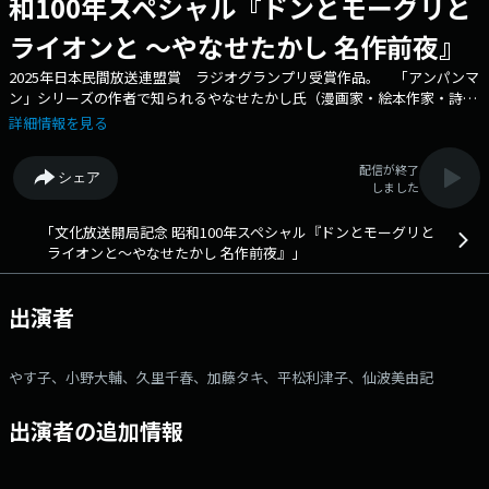
和100年スペシャル『ドンとモーグリと
ライオンと ～やなせたかし 名作前夜』
2025年日本民間放送連盟賞 ラジオグランプリ受賞作品。 「アンパンマ
ン」シリーズの作者で知られるやなせたかし氏（漫画家・絵本作家・詩
人）が文化放送に遺した、ラジオドラマ台本などの”名作のタネ”を紹介す
詳細情報を見る
る特別番組。生前のやなせ氏を知る関係者のインタビューを交えながら、
文化放送に保管されていた貴重な資料を紹介し、名作が生まれる「前夜」
配信が終了
シェア
の息遣いをラジオからお届けします。 番組メールアドレス：
しました
special@joqr.net X（旧Twitter）ハッシュタグは「#やなせたかし名作
前夜」 文化放送公式X（旧Twitter）アカウントは「@joqrpr」 文化
｢文化放送開局記念 昭和100年スペシャル『ドンとモーグリと
放送公式X（旧Twitter）ハッシュタグは「#文化放送」 文化放送公式
ライオンと～やなせたかし 名作前夜』｣
facebookページは 「https://www.facebook.com/1134joqr」 文化放
送公式LINEは「@joqr_916」
出演者
やす子、小野大輔、久里千春、加藤タキ、平松利津子、仙波美由記
出演者の追加情報