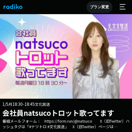
プラン変更
1/5
18:30-18:45
月
文化放送
会社員natsucoトロット歌ってます
番組メールフォーム： https://form.run/@natsuco X（旧Twitter）ハ
ッシュタグは「#ナツトロ #文化放送」 X（旧Twitter）ページは