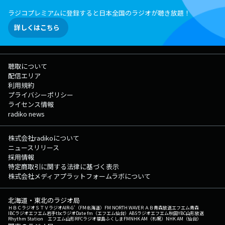
ラジコプレミアムに登録すると日本全国のラジオが聴き放題！
詳しくはこちら
聴取について
配信エリア
利用規約
プライバシーポリシー
ライセンス情報
radiko news
株式会社radikoについて
ニュースリリース
採用情報
特定商取引に関する法律に基づく表示
株式会社メディアプラットフォームラボについて
北海道・東北のラジオ局
ＨＢＣラジオ
ＳＴＶラジオ
AIR-G'（FM北海道）
FM NORTH WAVE
ＲＡＢ青森放送
エフエム青森
IBCラジオ
エフエム岩手
tbcラジオ
Date fm（エフエム仙台）
ABSラジオ
エフエム秋田
YBC山形放送
Rhythm Station エフエム山形
RFCラジオ福島
ふくしまFM
NHK AM（札幌）
NHK AM（仙台）