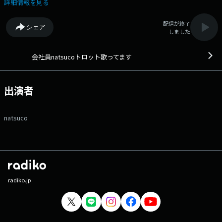
「https://x.com/natsucotrot」 韓国・日本でブームになっている
詳細情報を見る
トロット（韓国で歌謡曲の意）。人気の火付け役となったトロットガール
ズジャパン、そのTOP７の一人「natsuco」は、シンガーであると同時に
配信が終了
シェア
IT企業に務める会社員。日韓の新旧トロットの名曲紹介や、会社員ならで
しました
はのあるあるトークなど楽しくお届け！ 文化放送公式X（旧
Twitter）アカウントは「@joqrpr」 文化放送公式X（旧Twitter）ハッシ
ュタグは「#文化放送」 文化放送公式facebookページは
会社員natsucoトロット歌ってます
「https://www.facebook.com/1134joqr」 文化放送公式LINEは
「@joqr_916」
出演者
natsuco
radiko.jp