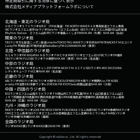
特定商取引に関する法律に基づく表示
株式会社メディアプラットフォームラボについて
北海道・東北のラジオ局
ＨＢＣラジオ
ＳＴＶラジオ
AIR-G'（FM北海道）
FM NORTH WAVE
ＲＡＢ青森放送
エフエム青森
IBCラジオ
エフエム岩手
tbcラジオ
Date fm（エフエム仙台）
ABSラジオ
エフエム秋田
YBC山形放送
Rhythm Station エフエム山形
RFCラジオ福島
ふくしまFM
NHK AM（札幌）
NHK AM（仙台）
関東のラジオ局
TBSラジオ
文化放送
ニッポン放送
interfm
TOKYO FM
J-WAVE
ラジオ日本
BAYFM78
NACK5
ＦＭヨコハマ
LuckyFM 茨城放送
CRT栃木放送
RadioBerry
FM GUNMA
NHK AM（東京）
北陸・甲信越のラジオ局
ＢＳＮラジオ
FM NIIGATA
ＫＮＢラジオ
ＦＭとやま
MROラジオ
エフエム石川
FBCラジオ
FM福井
YBSラジオ
FM FUJI
SBCラジオ
ＦＭ長野
NHK AM（東京）
NHK AM（名古屋）
中部のラジオ局
CBCラジオ
東海ラジオ
ぎふチャン
ZIP-FM
FM AICHI
ＦＭ ＧＩＦＵ
SBSラジオ
K-MIX SHIZUOKA
レディオキューブ ＦＭ三重
NHK AM（名古屋）
近畿のラジオ局
ABCラジオ
MBSラジオ
OBCラジオ大阪
FM COCOLO
FM802
FM大阪
ラジオ関西
Kiss FM KOBE
e-radio FM滋賀
KBS京都ラジオ
α-STATION FM KYOTO
wbs和歌山放送
NHK AM（大阪）
中国・四国のラジオ局
BSSラジオ
エフエム山陰
ＲＳＫラジオ
ＦＭ岡山
RCCラジオ
広島FM
ＫＲＹ山口放送
エフエム山口
ＪＲＴ四国放送
FM徳島
RNC西日本放送
FM香川
RNB南海放送
FM愛媛
RKC高知放送
エフエム高知
NHK AM（広島）
NHK AM（松山）
九州・沖縄のラジオ局
RKBラジオ
KBCラジオ
LOVE FM
CROSS FM
FM FUKUOKA
エフエム佐賀
NBCラジオ
FM長崎
RKKラジオ
FMKエフエム熊本
OBSラジオ
エフエム大分
宮崎放送
エフエム宮崎
ＭＢＣラジオ
μＦＭ
RBCiラジオ
ラジオ沖縄
FM沖縄
NHK AM（福岡）
全国のラジオ局
ラジオNIKKEI第1
ラジオNIKKEI第2
NHK FM（東京）
Copyright © radiko co., Ltd. All rights reserved