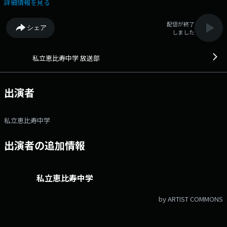
成、活動コンセプトは「永遠に中学生」の女性アイドルグループ・私立恵
詳細情報を見る
比寿中学による手作り感満載のラジオ番組。 文化放送公式X（旧
Twitter）アカウントは「@joqrpr」 文化放送公式X（旧Twitter）ハッシ
配信が終了
シェア
ュタグは「#文化放送」 文化放送公式facebookページは
しました
「https://www.facebook.com/1134joqr」 文化放送公式LINEは
「@joqr_916」
私立恵比寿中学 放送部
出演者
私立恵比寿中学
出演者の追加情報
私立恵比寿中学
by ARTIST COMMONS