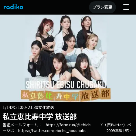
プラン変更
1/14
21:00-21:30
水
文化放送
私立恵比寿中学 放送部
番組メールフォーム： https://form.run/@ebichu X（旧Twitter）ペ
ージは「https://twitter.com/ebichu_housoubu」 2009年8月結