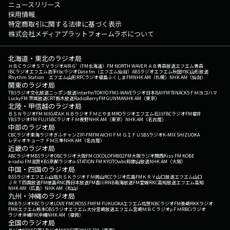
ニュースリリース
採用情報
特定商取引に関する法律に基づく表示
株式会社メディアプラットフォームラボについて
北海道・東北のラジオ局
ＨＢＣラジオ
ＳＴＶラジオ
AIR-G'（FM北海道）
FM NORTH WAVE
ＲＡＢ青森放送
エフエム青森
IBCラジオ
エフエム岩手
tbcラジオ
Date fm（エフエム仙台）
ABSラジオ
エフエム秋田
YBC山形放送
Rhythm Station エフエム山形
RFCラジオ福島
ふくしまFM
NHK AM（札幌）
NHK AM（仙台）
関東のラジオ局
TBSラジオ
文化放送
ニッポン放送
interfm
TOKYO FM
J-WAVE
ラジオ日本
BAYFM78
NACK5
ＦＭヨコハマ
LuckyFM 茨城放送
CRT栃木放送
RadioBerry
FM GUNMA
NHK AM（東京）
北陸・甲信越のラジオ局
ＢＳＮラジオ
FM NIIGATA
ＫＮＢラジオ
ＦＭとやま
MROラジオ
エフエム石川
FBCラジオ
FM福井
YBSラジオ
FM FUJI
SBCラジオ
ＦＭ長野
NHK AM（東京）
NHK AM（名古屋）
中部のラジオ局
CBCラジオ
東海ラジオ
ぎふチャン
ZIP-FM
FM AICHI
ＦＭ ＧＩＦＵ
SBSラジオ
K-MIX SHIZUOKA
レディオキューブ ＦＭ三重
NHK AM（名古屋）
近畿のラジオ局
ABCラジオ
MBSラジオ
OBCラジオ大阪
FM COCOLO
FM802
FM大阪
ラジオ関西
Kiss FM KOBE
e-radio FM滋賀
KBS京都ラジオ
α-STATION FM KYOTO
wbs和歌山放送
NHK AM（大阪）
中国・四国のラジオ局
BSSラジオ
エフエム山陰
ＲＳＫラジオ
ＦＭ岡山
RCCラジオ
広島FM
ＫＲＹ山口放送
エフエム山口
ＪＲＴ四国放送
FM徳島
RNC西日本放送
FM香川
RNB南海放送
FM愛媛
RKC高知放送
エフエム高知
NHK AM（広島）
NHK AM（松山）
九州・沖縄のラジオ局
RKBラジオ
KBCラジオ
LOVE FM
CROSS FM
FM FUKUOKA
エフエム佐賀
NBCラジオ
FM長崎
RKKラジオ
FMKエフエム熊本
OBSラジオ
エフエム大分
宮崎放送
エフエム宮崎
ＭＢＣラジオ
μＦＭ
RBCiラジオ
ラジオ沖縄
FM沖縄
NHK AM（福岡）
全国のラジオ局