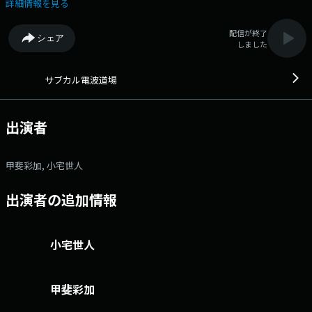
若手アナウンサー甲斐彩加、小宅世人をパーソナリティに据え、現在のカ
詳細情報を見る
ルチャーを多角的に捉えるトーク番組です。 個性豊かなゲストを迎え、
それぞれの制作物に正面から向き合い、表現活動の深層に迫ります。 所
配信が終了
シェア
謂「サブカル」入門者な二人が、QRの電波上に出現するサイバー道場
しました
で、ディープな背負い投げを食らいながら成長します！！ セカイに散ら
ばる才能と若く可能性ある二人が、出会い、成長しながら、「サブカル」
結節点となるような場を発現させます。 文化放送公式X（旧
サブカル電波道場
Twitter）アカウントは「@joqrpr」 文化放送公式X（旧Twitter）ハッシ
ュタグは「#文化放送」 文化放送公式facebookページは
「https://www.facebook.com/1134joqr」 文化放送公式LINEは
出演者
「@joqr_916」
甲斐彩加, 小宅世人
出演者の追加情報
小宅世人
甲斐彩加