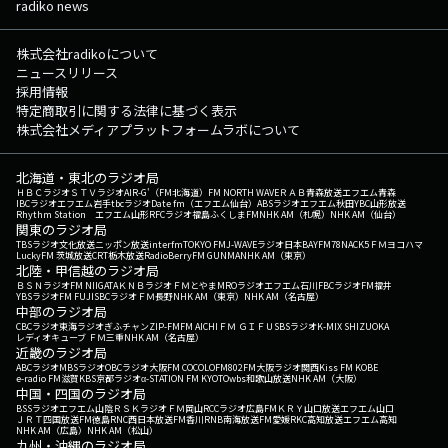
radiko news
株式会社radikoについて
ニュースリリース
採用情報
特定商取引に関する法律に基づく表示
株式会社メディアプラットフォームラボについて
北海道・東北のラジオ局
ＨＢＣラジオ
ＳＴＶラジオ
AIR-G'（FM北海道）
FM NORTH WAVE
ＲＡＢ青森放送
エフエム青森
IBCラジオ
エフエム岩手
tbcラジオ
Date fm（エフエム仙台）
ABSラジオ
エフエム秋田
YBC山形放送
Rhythm Station エフエム山形
RFCラジオ福島
ふくしまFM
NHK AM（札幌）
NHK AM（仙台）
関東のラジオ局
TBSラジオ
文化放送
ニッポン放送
interfm
TOKYO FM
J-WAVE
ラジオ日本
BAYFM78
NACK5
ＦＭヨコハマ
LuckyFM 茨城放送
CRT栃木放送
RadioBerry
FM GUNMA
NHK AM（東京）
北陸・甲信越のラジオ局
ＢＳＮラジオ
FM NIIGATA
ＫＮＢラジオ
ＦＭとやま
MROラジオ
エフエム石川
FBCラジオ
FM福井
YBSラジオ
FM FUJI
SBCラジオ
ＦＭ長野
NHK AM（東京）
NHK AM（名古屋）
中部のラジオ局
CBCラジオ
東海ラジオ
ぎふチャン
ZIP-FM
FM AICHI
ＦＭ ＧＩＦＵ
SBSラジオ
K-MIX SHIZUOKA
レディオキューブ ＦＭ三重
NHK AM（名古屋）
近畿のラジオ局
ABCラジオ
MBSラジオ
OBCラジオ大阪
FM COCOLO
FM802
FM大阪
ラジオ関西
Kiss FM KOBE
e-radio FM滋賀
KBS京都ラジオ
α-STATION FM KYOTO
wbs和歌山放送
NHK AM（大阪）
中国・四国のラジオ局
BSSラジオ
エフエム山陰
ＲＳＫラジオ
ＦＭ岡山
RCCラジオ
広島FM
ＫＲＹ山口放送
エフエム山口
ＪＲＴ四国放送
FM徳島
RNC西日本放送
FM香川
RNB南海放送
FM愛媛
RKC高知放送
エフエム高知
NHK AM（広島）
NHK AM（松山）
九州・沖縄のラジオ局