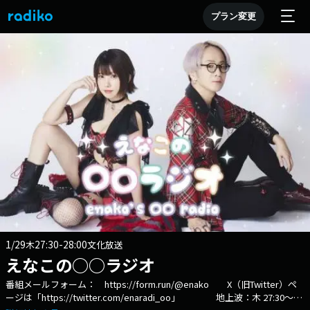
プラン変更
1/29
27:30-28:00
木
文化放送
えなこの○○ラジオ
番組メールフォーム： https://form.run/@enako X（旧Twitter）ペ
ージは「https://twitter.com/enaradi_oo」 地上波：木 27:30～