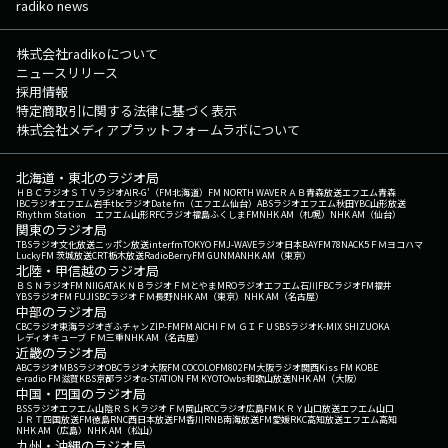
radiko news
株式会社radikoについて
ニュースリリース
採用情報
特定商取引に関する法律に基づく表示
株式会社メディアプラットフォームラボについて
北海道・東北のラジオ局
ＨＢＣラジオ
ＳＴＶラジオ
AIR-G'（FM北海道）
FM NORTH WAVE
ＲＡＢ青森放送
エフエム青森
IBCラジオ
エフエム岩手
tbcラジオ
Date fm（エフエム仙台）
ABSラジオ
エフエム秋田
YBC山形放送
Rhythm Station エフエム山形
RFCラジオ福島
ふくしまFM
NHK AM（札幌）
NHK AM（仙台）
関東のラジオ局
TBSラジオ
文化放送
ニッポン放送
interfm
TOKYO FM
J-WAVE
ラジオ日本
BAYFM78
NACK5
ＦＭヨコハマ
LuckyFM 茨城放送
CRT栃木放送
RadioBerry
FM GUNMA
NHK AM（東京）
北陸・甲信越のラジオ局
ＢＳＮラジオ
FM NIIGATA
ＫＮＢラジオ
ＦＭとやま
MROラジオ
エフエム石川
FBCラジオ
FM福井
YBSラジオ
FM FUJI
SBCラジオ
ＦＭ長野
NHK AM（東京）
NHK AM（名古屋）
中部のラジオ局
CBCラジオ
東海ラジオ
ぎふチャン
ZIP-FM
FM AICHI
ＦＭ ＧＩＦＵ
SBSラジオ
K-MIX SHIZUOKA
レディオキューブ ＦＭ三重
NHK AM（名古屋）
近畿のラジオ局
ABCラジオ
MBSラジオ
OBCラジオ大阪
FM COCOLO
FM802
FM大阪
ラジオ関西
Kiss FM KOBE
e-radio FM滋賀
KBS京都ラジオ
α-STATION FM KYOTO
wbs和歌山放送
NHK AM（大阪）
中国・四国のラジオ局
BSSラジオ
エフエム山陰
ＲＳＫラジオ
ＦＭ岡山
RCCラジオ
広島FM
ＫＲＹ山口放送
エフエム山口
ＪＲＴ四国放送
FM徳島
RNC西日本放送
FM香川
RNB南海放送
FM愛媛
RKC高知放送
エフエム高知
NHK AM（広島）
NHK AM（松山）
九州・沖縄のラジオ局