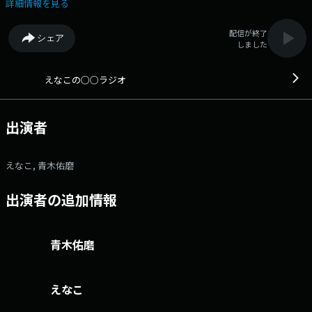
28:00 QloveR 超！A&G＋：日 21:00～21:30 世界で活躍中のコスプレ
詳細情報を見る
イヤー「えなこ」の冠ラジオ番組。 アシスタントは、Ａ＆Ｇの様々な番
組に出演中、学園祭学園のボーカル青木佑磨。 番組では、メッセージを
配信が終了
シェア
募集しています。 メールアドレスはenako@joqr.net。 Xのハッシュ
しました
タグは #えなラジ 文化放送公式X（旧Twitter）アカウントは
「@joqrpr」 文化放送公式X（旧Twitter）ハッシュタグは「#文化放
送」 文化放送公式facebookページは
えなこの○○ラジオ
「https://www.facebook.com/1134joqr」 文化放送公式LINEは
「@joqr_916」
出演者
えなこ, 青木佑磨
出演者の追加情報
青木佑磨
えなこ