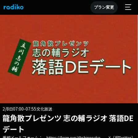
プラン変更
2/8
07:00-07:55
日
文化放送
龍角散プレゼンツ 志の輔ラジオ 落語DE
デート
番組メールフォーム： https://form.run/@shinosuke X（旧Twitter）