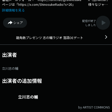
ページは「https://x.com/ShinosukeRadio?s=20」 様々なジャン
ルからゲストをお迎えしてデート気分でおしゃべりするトーク番組「落語
詳細情報を見る
DEデート」 文化放送公式X（旧Twitter）アカウントは
「@joqrpr」 文化放送公式X（旧Twitter）ハッシュタグは「#文化放
配信が終了
シェア
送」 文化放送公式facebookページは
しました
「https://www.facebook.com/1134joqr」 文化放送公式LINEは
「@joqr_916」
龍角散プレゼンツ 志の輔ラジオ 落語DEデート
出演者
立川志の輔
出演者の追加情報
立川志の輔
by ARTIST COMMONS