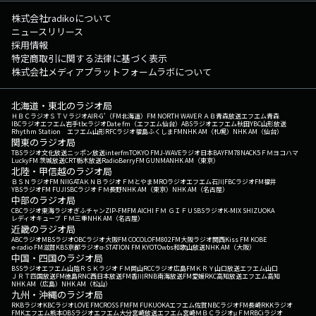
株式会社radikoについて
ニュースリリース
採用情報
特定商取引に関する法律に基づく表示
株式会社メディアプラットフォームラボについて
北海道・東北のラジオ局
ＨＢＣラジオ
ＳＴＶラジオ
AIR-G'（FM北海道）
FM NORTH WAVE
ＲＡＢ青森放送
エフエム青森
IBCラジオ
エフエム岩手
tbcラジオ
Date fm（エフエム仙台）
ABSラジオ
エフエム秋田
YBC山形放送
Rhythm Station エフエム山形
RFCラジオ福島
ふくしまFM
NHK AM（札幌）
NHK AM（仙台）
関東のラジオ局
TBSラジオ
文化放送
ニッポン放送
interfm
TOKYO FM
J-WAVE
ラジオ日本
BAYFM78
NACK5
ＦＭヨコハマ
LuckyFM 茨城放送
CRT栃木放送
RadioBerry
FM GUNMA
NHK AM（東京）
北陸・甲信越のラジオ局
ＢＳＮラジオ
FM NIIGATA
ＫＮＢラジオ
ＦＭとやま
MROラジオ
エフエム石川
FBCラジオ
FM福井
YBSラジオ
FM FUJI
SBCラジオ
ＦＭ長野
NHK AM（東京）
NHK AM（名古屋）
中部のラジオ局
CBCラジオ
東海ラジオ
ぎふチャン
ZIP-FM
FM AICHI
ＦＭ ＧＩＦＵ
SBSラジオ
K-MIX SHIZUOKA
レディオキューブ ＦＭ三重
NHK AM（名古屋）
近畿のラジオ局
ABCラジオ
MBSラジオ
OBCラジオ大阪
FM COCOLO
FM802
FM大阪
ラジオ関西
Kiss FM KOBE
e-radio FM滋賀
KBS京都ラジオ
α-STATION FM KYOTO
wbs和歌山放送
NHK AM（大阪）
中国・四国のラジオ局
BSSラジオ
エフエム山陰
ＲＳＫラジオ
ＦＭ岡山
RCCラジオ
広島FM
ＫＲＹ山口放送
エフエム山口
ＪＲＴ四国放送
FM徳島
RNC西日本放送
FM香川
RNB南海放送
FM愛媛
RKC高知放送
エフエム高知
NHK AM（広島）
NHK AM（松山）
九州・沖縄のラジオ局
RKBラジオ
KBCラジオ
LOVE FM
CROSS FM
FM FUKUOKA
エフエム佐賀
NBCラジオ
FM長崎
RKKラジオ
FMKエフエム熊本
OBSラジオ
エフエム大分
宮崎放送
エフエム宮崎
ＭＢＣラジオ
μＦＭ
RBCiラジオ