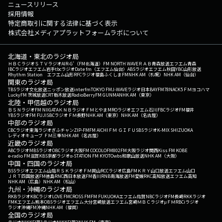
ニュースリリース
採用情報
特定商取引に関する法律に基づく表示
株式会社メディアプラットフォームラボについて
北海道・東北のラジオ局
ＨＢＣラジオ
ＳＴＶラジオ
AIR-G'（FM北海道）
FM NORTH WAVE
ＲＡＢ青森放送
エフエム青森
IBCラジオ
エフエム岩手
tbcラジオ
Date fm（エフエム仙台）
ABSラジオ
エフエム秋田
YBC山形放送
Rhythm Station エフエム山形
RFCラジオ福島
ふくしまFM
NHK AM（札幌）
NHK AM（仙台）
関東のラジオ局
TBSラジオ
文化放送
ニッポン放送
interfm
TOKYO FM
J-WAVE
ラジオ日本
BAYFM78
NACK5
ＦＭヨコハマ
LuckyFM 茨城放送
CRT栃木放送
RadioBerry
FM GUNMA
NHK AM（東京）
北陸・甲信越のラジオ局
ＢＳＮラジオ
FM NIIGATA
ＫＮＢラジオ
ＦＭとやま
MROラジオ
エフエム石川
FBCラジオ
FM福井
YBSラジオ
FM FUJI
SBCラジオ
ＦＭ長野
NHK AM（東京）
NHK AM（名古屋）
中部のラジオ局
CBCラジオ
東海ラジオ
ぎふチャン
ZIP-FM
FM AICHI
ＦＭ ＧＩＦＵ
SBSラジオ
K-MIX SHIZUOKA
レディオキューブ ＦＭ三重
NHK AM（名古屋）
近畿のラジオ局
ABCラジオ
MBSラジオ
OBCラジオ大阪
FM COCOLO
FM802
FM大阪
ラジオ関西
Kiss FM KOBE
e-radio FM滋賀
KBS京都ラジオ
α-STATION FM KYOTO
wbs和歌山放送
NHK AM（大阪）
中国・四国のラジオ局
BSSラジオ
エフエム山陰
ＲＳＫラジオ
ＦＭ岡山
RCCラジオ
広島FM
ＫＲＹ山口放送
エフエム山口
ＪＲＴ四国放送
FM徳島
RNC西日本放送
FM香川
RNB南海放送
FM愛媛
RKC高知放送
エフエム高知
NHK AM（広島）
NHK AM（松山）
九州・沖縄のラジオ局
RKBラジオ
KBCラジオ
LOVE FM
CROSS FM
FM FUKUOKA
エフエム佐賀
NBCラジオ
FM長崎
RKKラジオ
FMKエフエム熊本
OBSラジオ
エフエム大分
宮崎放送
エフエム宮崎
ＭＢＣラジオ
μＦＭ
RBCiラジオ
ラジオ沖縄
FM沖縄
NHK AM（福岡）
全国のラジオ局