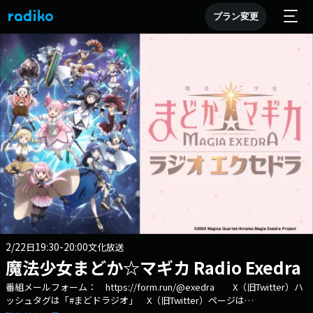
プラン変更
2/22
19:30-20:00
日
文化放送
魔法少女まどか☆マギカ Radio Exedra
番組メールフォーム： https://form.run/@exedra X（旧Twitter）ハ
ッシュタグは「#まどドラジオ」 X（旧Twitter）ページは