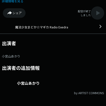
「https://x.com/radio_exedra」 アプリゲーム『魔法少女まどか
詳細情報を見る
☆マギカ Magia Exedra』の公式ラジオ番組。 毎回様々なゲストをお招
きしながら、「魔法少女まどか☆マギカ Magia Exedra」の魅力や最新情
配信が終了
シェア
報をお届けしていきます。 文化放送公式X（旧Twitter）アカウント
しました
は「@joqrpr」 文化放送公式X（旧Twitter）ハッシュタグは「#文化放
送」 文化放送公式facebookページは
「https://www.facebook.com/1134joqr」 文化放送公式LINEは
魔法少女まどか☆マギカ Radio Exedra
「@joqr_916」
出演者
小宮山あかり
出演者の追加情報
小宮山あかり
by ARTIST COMMONS