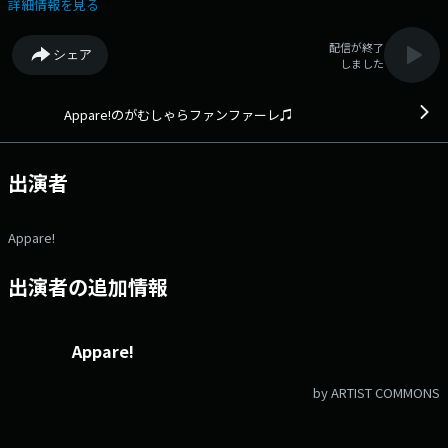
ががむしゃらにトークを繰り広げる30分！ Appare!の最新情報をお届け
詳細情報を見る
するコーナーやリスナーからの無茶ぶりにこたえるコーナーなど盛りだく
さん！ 楽屋で喋っているかのような仲良しトークも必聴です！ 文
配信が終了
シェア
化放送公式X（旧Twitter）アカウントは「@joqrpr」 文化放送公式X（旧
しました
Twitter）ハッシュタグは「#文化放送」 文化放送公式facebookページ
は 「https://www.facebook.com/1134joqr」 文化放送公式LINEは
「@joqr_916」
Appare!のがむしゃらファンファーレ♫
出演者
Appare!
出演者の追加情報
Appare!
by ARTIST COMMONS