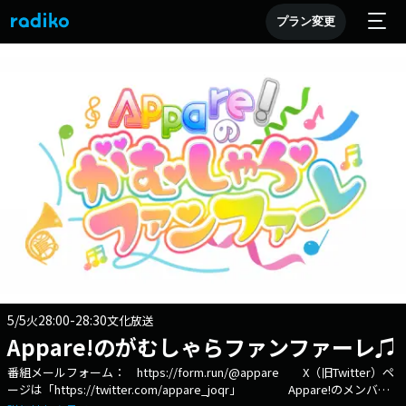
プラン変更
5/5
28:00-28:30
火
文化放送
Appare!のがむしゃらファンファーレ♫
番組メールフォーム： https://form.run/@appare X（旧Twitter）ペ
ージは「https://twitter.com/appare_joqr」 Appare!のメンバー