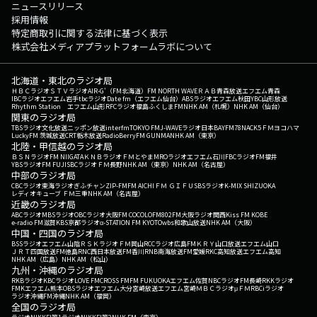
ニュースリリース
採用情報
特定商取引に関する法律に基づく表示
株式会社メディアプラットフォームラボについて
北海道・東北のラジオ局
ＨＢＣラジオ
ＳＴＶラジオ
AIR-G'（FM北海道）
FM NORTH WAVE
ＲＡＢ青森放送
エフエム青森
IBCラジオ
エフエム岩手
tbcラジオ
Date fm（エフエム仙台）
ABSラジオ
エフエム秋田
YBC山形放送
Rhythm Station エフエム山形
RFCラジオ福島
ふくしまFM
NHK AM（札幌）
NHK AM（仙台）
関東のラジオ局
TBSラジオ
文化放送
ニッポン放送
interfm
TOKYO FM
J-WAVE
ラジオ日本
BAYFM78
NACK5
ＦＭヨコハマ
LuckyFM 茨城放送
CRT栃木放送
RadioBerry
FM GUNMA
NHK AM（東京）
北陸・甲信越のラジオ局
ＢＳＮラジオ
FM NIIGATA
ＫＮＢラジオ
ＦＭとやま
MROラジオ
エフエム石川
FBCラジオ
FM福井
YBSラジオ
FM FUJI
SBCラジオ
ＦＭ長野
NHK AM（東京）
NHK AM（名古屋）
中部のラジオ局
CBCラジオ
東海ラジオ
ぎふチャン
ZIP-FM
FM AICHI
ＦＭ ＧＩＦＵ
SBSラジオ
K-MIX SHIZUOKA
レディオキューブ ＦＭ三重
NHK AM（名古屋）
近畿のラジオ局
ABCラジオ
MBSラジオ
OBCラジオ大阪
FM COCOLO
FM802
FM大阪
ラジオ関西
Kiss FM KOBE
e-radio FM滋賀
KBS京都ラジオ
α-STATION FM KYOTO
wbs和歌山放送
NHK AM（大阪）
中国・四国のラジオ局
BSSラジオ
エフエム山陰
ＲＳＫラジオ
ＦＭ岡山
RCCラジオ
広島FM
ＫＲＹ山口放送
エフエム山口
ＪＲＴ四国放送
FM徳島
RNC西日本放送
FM香川
RNB南海放送
FM愛媛
RKC高知放送
エフエム高知
NHK AM（広島）
NHK AM（松山）
九州・沖縄のラジオ局
RKBラジオ
KBCラジオ
LOVE FM
CROSS FM
FM FUKUOKA
エフエム佐賀
NBCラジオ
FM長崎
RKKラジオ
FMKエフエム熊本
OBSラジオ
エフエム大分
宮崎放送
エフエム宮崎
ＭＢＣラジオ
μＦＭ
RBCiラジオ
ラジオ沖縄
FM沖縄
NHK AM（福岡）
全国のラジオ局