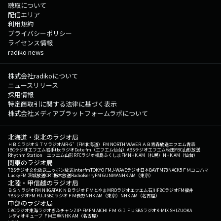
聴取について
配信エリア
利用規約
プライバシーポリシー
ライセンス情報
radiko news
株式会社radikoについて
ニュースリリース
採用情報
特定商取引に関する法律に基づく表示
株式会社メディアプラットフォームラボについて
北海道・東北のラジオ局
ＨＢＣラジオ
ＳＴＶラジオ
AIR-G'（FM北海道）
FM NORTH WAVE
ＲＡＢ青森放送
エフエム青森
IBCラジオ
エフエム岩手
tbcラジオ
Date fm（エフエム仙台）
ABSラジオ
エフエム秋田
YBC山形放送
Rhythm Station エフエム山形
RFCラジオ福島
ふくしまFM
NHK AM（札幌）
NHK AM（仙台）
関東のラジオ局
TBSラジオ
文化放送
ニッポン放送
interfm
TOKYO FM
J-WAVE
ラジオ日本
BAYFM78
NACK5
ＦＭヨコハマ
LuckyFM 茨城放送
CRT栃木放送
RadioBerry
FM GUNMA
NHK AM（東京）
北陸・甲信越のラジオ局
ＢＳＮラジオ
FM NIIGATA
ＫＮＢラジオ
ＦＭとやま
MROラジオ
エフエム石川
FBCラジオ
FM福井
YBSラジオ
FM FUJI
SBCラジオ
ＦＭ長野
NHK AM（東京）
NHK AM（名古屋）
中部のラジオ局
CBCラジオ
東海ラジオ
ぎふチャン
ZIP-FM
FM AICHI
ＦＭ ＧＩＦＵ
SBSラジオ
K-MIX SHIZUOKA
レディオキューブ ＦＭ三重
NHK AM（名古屋）