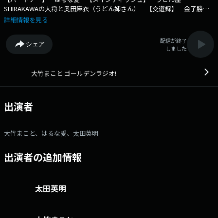
SHIRAKAWAの大将と奥田麻衣（うどん姉さん） 【交遊録】 金子勝
(慶應義塾大学名誉教授・経済学者) 番組メールフォーム：
詳細情報を見る
https://form.run/@golden X（旧Twitter）ページは
「https://twitter.com/1134golden」 facebookページは
配信が終了
シェア
「https://www.facebook.com/1134golden/」 “面白い”けれど”真
しました
剣に”、”くだらない”けれど”正直に”。 価値観の急激な変化が迫られて
いる今。 様々な歪みが生じ、いろいろな事件、難解な問題が日々起こっ
ています。 高齢者対策、団塊の世代の今後、少年犯罪、少子
大竹まこと ゴールデンラジオ!
化、・・・、細部では、コミュニケーションから生じる様々な事件、コン
プライアンスやモラルの問題、日本のあり方まで。 本当に大事なこと
は、”今”、”時代”に注目してゆき、個人がいろいろな問題に疑問を持ち、
出演者
考え、行動する事です。 「大竹まことゴールデンラジオ！」は、”大竹
まこと同世代”を中心に、全世代の男女に向けてお送りします。 厳しい
時代に、”頑張って生きている人たち”を応援し、番組を通じて楽しいこ
大竹まこと、はるな愛、太田英明
と、素敵に生きることを提案、日々変化するニュースを扱いながら、エン
タテインメントの心を忘れずに、”筋”の通った本気の発言をしてゆきま
出演者の追加情報
す。 〒105-8002 文化放送 「ゴールデンラジオ」行き メールは
golden@joqr.net 文化放送公式X（旧Twitter）アカウントは
「@joqrpr」 文化放送公式X（旧Twitter）ハッシュタグは「#文化放
送」 文化放送公式facebookページは
太田英明
「https://www.facebook.com/1134joqr」 文化放送公式LINEは
「@joqr_916」