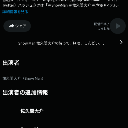
Twitter）ハッシュタグは「＃SnowMan ＃佐久間大介 ＃声優 #マテム
り」 X（旧Twitter）ページは
詳細情報を見る
「https://twitter.com/matemuri_916」 アニメ・声優オタクの
『佐久間大介』が文化放送A&Gに進出。自分の好きな『アニメ』『ゲー
配信が終了
シェア
ム』の話題はもちろん、あらゆるオタクな一面をあますところなくお届け
しました
します。 メールフォームはこちら→https://form.run/@joqr-
matemuri 文化放送公式X（旧Twitter）アカウントは「@joqrpr」
文化放送公式X（旧Twitter）ハッシュタグは「#文化放送」 文化放送公
Snow Man 佐久間大介の待って、無理、しんどい、、
式facebookページは 「https://www.facebook.com/1134joqr」 文化
放送公式LINEは「@joqr_916」
出演者
佐久間大介（Snow Man）
出演者の追加情報
佐久間大介