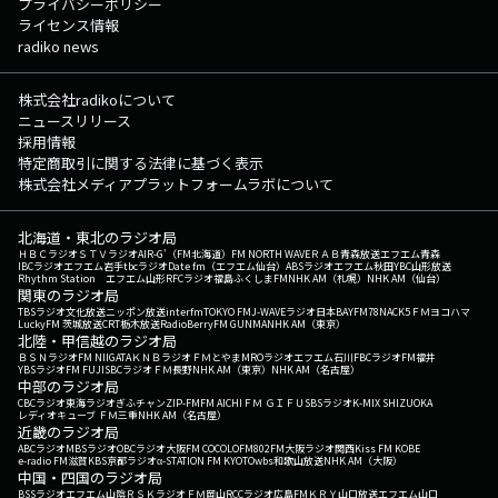
プライバシーポリシー
ライセンス情報
radiko news
株式会社radikoについて
ニュースリリース
採用情報
特定商取引に関する法律に基づく表示
株式会社メディアプラットフォームラボについて
北海道・東北のラジオ局
ＨＢＣラジオ
ＳＴＶラジオ
AIR-G'（FM北海道）
FM NORTH WAVE
ＲＡＢ青森放送
エフエム青森
IBCラジオ
エフエム岩手
tbcラジオ
Date fm（エフエム仙台）
ABSラジオ
エフエム秋田
YBC山形放送
Rhythm Station エフエム山形
RFCラジオ福島
ふくしまFM
NHK AM（札幌）
NHK AM（仙台）
関東のラジオ局
TBSラジオ
文化放送
ニッポン放送
interfm
TOKYO FM
J-WAVE
ラジオ日本
BAYFM78
NACK5
ＦＭヨコハマ
LuckyFM 茨城放送
CRT栃木放送
RadioBerry
FM GUNMA
NHK AM（東京）
北陸・甲信越のラジオ局
ＢＳＮラジオ
FM NIIGATA
ＫＮＢラジオ
ＦＭとやま
MROラジオ
エフエム石川
FBCラジオ
FM福井
YBSラジオ
FM FUJI
SBCラジオ
ＦＭ長野
NHK AM（東京）
NHK AM（名古屋）
中部のラジオ局
CBCラジオ
東海ラジオ
ぎふチャン
ZIP-FM
FM AICHI
ＦＭ ＧＩＦＵ
SBSラジオ
K-MIX SHIZUOKA
レディオキューブ ＦＭ三重
NHK AM（名古屋）
近畿のラジオ局
ABCラジオ
MBSラジオ
OBCラジオ大阪
FM COCOLO
FM802
FM大阪
ラジオ関西
Kiss FM KOBE
e-radio FM滋賀
KBS京都ラジオ
α-STATION FM KYOTO
wbs和歌山放送
NHK AM（大阪）
中国・四国のラジオ局
BSSラジオ
エフエム山陰
ＲＳＫラジオ
ＦＭ岡山
RCCラジオ
広島FM
ＫＲＹ山口放送
エフエム山口