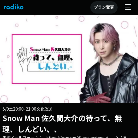
プラン変更
5/9
20:00-21:00
土
文化放送
Snow Man 佐久間大介の待って、無
理、しんどい、、
番組メールフォーム： https://form.run/@joqr-matemuri X（旧