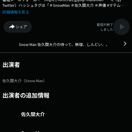
Twitter）ハッシュタグは「＃SnowMan ＃佐久間大介 ＃声優 #マテム
り」 X（旧Twitter）ページは
詳細情報を見る
「https://twitter.com/matemuri_916」 アニメ・声優オタクの
『佐久間大介』が文化放送A&Gに進出。自分の好きな『アニメ』『ゲー
配信が終了
シェア
ム』の話題はもちろん、あらゆるオタクな一面をあますところなくお届け
しました
します。 メールフォームはこちら→https://form.run/@joqr-
matemuri 文化放送公式X（旧Twitter）アカウントは「@joqrpr」
文化放送公式X（旧Twitter）ハッシュタグは「#文化放送」 文化放送公
Snow Man 佐久間大介の待って、無理、しんどい、、
式facebookページは 「https://www.facebook.com/1134joqr」 文化
放送公式LINEは「@joqr_916」
出演者
佐久間大介（Snow Man）
出演者の追加情報
佐久間大介