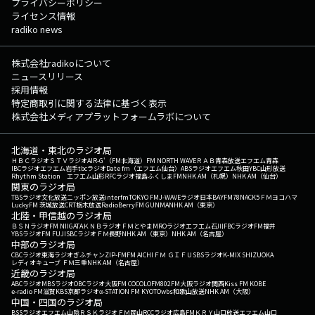
プライバシーポリシー
ライセンス情報
radiko news
株式会社radikoについて
ニュースリリース
採用情報
特定商取引に関する法律に基づく表示
株式会社メディアプラットフォームラボについて
北海道・東北のラジオ局
ＨＢＣラジオ
ＳＴＶラジオ
AIR-G'（FM北海道）
FM NORTH WAVE
ＲＡＢ青森放送
エフエム青森
IBCラジオ
エフエム岩手
tbcラジオ
Date fm（エフエム仙台）
ABSラジオ
エフエム秋田
YBC山形放送
Rhythm Station エフエム山形
RFCラジオ福島
ふくしまFM
NHK AM（札幌）
NHK AM（仙台）
関東のラジオ局
TBSラジオ
文化放送
ニッポン放送
interfm
TOKYO FM
J-WAVE
ラジオ日本
BAYFM78
NACK5
ＦＭヨコハマ
LuckyFM 茨城放送
CRT栃木放送
RadioBerry
FM GUNMA
NHK AM（東京）
北陸・甲信越のラジオ局
ＢＳＮラジオ
FM NIIGATA
ＫＮＢラジオ
ＦＭとやま
MROラジオ
エフエム石川
FBCラジオ
FM福井
YBSラジオ
FM FUJI
SBCラジオ
ＦＭ長野
NHK AM（東京）
NHK AM（名古屋）
中部のラジオ局
CBCラジオ
東海ラジオ
ぎふチャン
ZIP-FM
FM AICHI
ＦＭ ＧＩＦＵ
SBSラジオ
K-MIX SHIZUOKA
レディオキューブ ＦＭ三重
NHK AM（名古屋）
近畿のラジオ局
ABCラジオ
MBSラジオ
OBCラジオ大阪
FM COCOLO
FM802
FM大阪
ラジオ関西
Kiss FM KOBE
e-radio FM滋賀
KBS京都ラジオ
α-STATION FM KYOTO
wbs和歌山放送
NHK AM（大阪）
中国・四国のラジオ局
BSSラジオ
エフエム山陰
ＲＳＫラジオ
ＦＭ岡山
RCCラジオ
広島FM
ＫＲＹ山口放送
エフエム山口