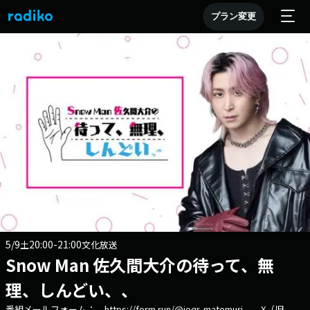
プラン変更
5/9
20:00-21:00
土
文化放送
Snow Man 佐久間大介の待って、無
理、しんどい、、
番組メールフォーム： https://form.run/@joqr-matemuri X（旧