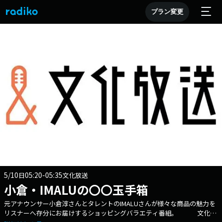
プラン変更
5/10
05:20-05:35
日
文化放送
小倉・IMALUの〇〇玉手箱
元アナウンサー小倉淳さんとタレントのIMALUさんが様々な商品の魅力を
リスナーへ存分にお届けするショッピングバラエティ番組。 文化放