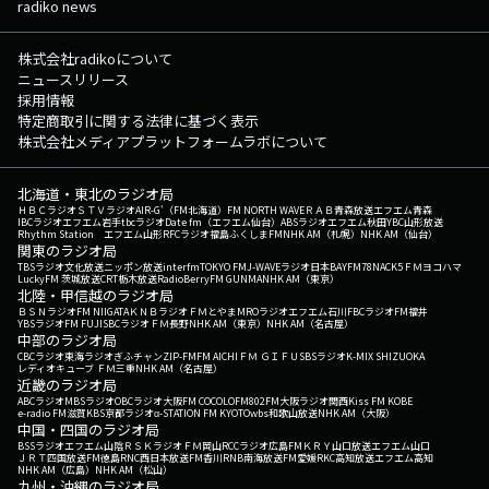
radiko news
株式会社radikoについて
ニュースリリース
採用情報
特定商取引に関する法律に基づく表示
株式会社メディアプラットフォームラボについて
北海道・東北のラジオ局
ＨＢＣラジオ
ＳＴＶラジオ
AIR-G'（FM北海道）
FM NORTH WAVE
ＲＡＢ青森放送
エフエム青森
IBCラジオ
エフエム岩手
tbcラジオ
Date fm（エフエム仙台）
ABSラジオ
エフエム秋田
YBC山形放送
Rhythm Station エフエム山形
RFCラジオ福島
ふくしまFM
NHK AM（札幌）
NHK AM（仙台）
関東のラジオ局
TBSラジオ
文化放送
ニッポン放送
interfm
TOKYO FM
J-WAVE
ラジオ日本
BAYFM78
NACK5
ＦＭヨコハマ
LuckyFM 茨城放送
CRT栃木放送
RadioBerry
FM GUNMA
NHK AM（東京）
北陸・甲信越のラジオ局
ＢＳＮラジオ
FM NIIGATA
ＫＮＢラジオ
ＦＭとやま
MROラジオ
エフエム石川
FBCラジオ
FM福井
YBSラジオ
FM FUJI
SBCラジオ
ＦＭ長野
NHK AM（東京）
NHK AM（名古屋）
中部のラジオ局
CBCラジオ
東海ラジオ
ぎふチャン
ZIP-FM
FM AICHI
ＦＭ ＧＩＦＵ
SBSラジオ
K-MIX SHIZUOKA
レディオキューブ ＦＭ三重
NHK AM（名古屋）
近畿のラジオ局
ABCラジオ
MBSラジオ
OBCラジオ大阪
FM COCOLO
FM802
FM大阪
ラジオ関西
Kiss FM KOBE
e-radio FM滋賀
KBS京都ラジオ
α-STATION FM KYOTO
wbs和歌山放送
NHK AM（大阪）
中国・四国のラジオ局
BSSラジオ
エフエム山陰
ＲＳＫラジオ
ＦＭ岡山
RCCラジオ
広島FM
ＫＲＹ山口放送
エフエム山口
ＪＲＴ四国放送
FM徳島
RNC西日本放送
FM香川
RNB南海放送
FM愛媛
RKC高知放送
エフエム高知
NHK AM（広島）
NHK AM（松山）
九州・沖縄のラジオ局