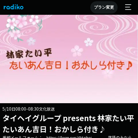
プラン変更
5/10
08:00-08:30
日
文化放送
タイヘイグループ presents 林家たい平
たいあん吉日！おかしら付き♪
番組メールフォーム： https://form.run/@taihei 落語のみなら