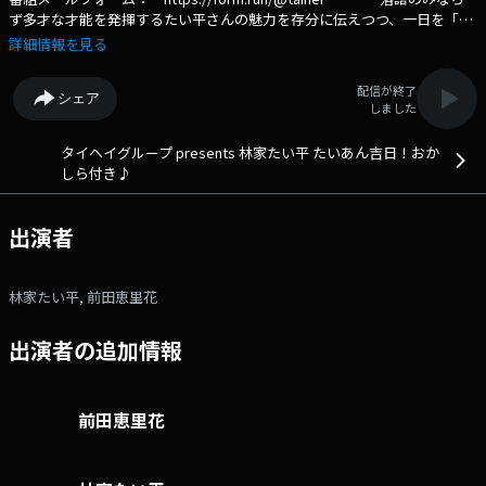
ず多才な才能を発揮するたい平さんの魅力を存分に伝えつつ、一日を「大
安吉日」のように縁起良く、明るく楽しく過ごすためのヒントがぎっしり
詳細情報を見る
と詰まった、朝から元気になれる３０分のトークプログラムです。
文化放送公式X（旧Twitter）アカウントは「@joqrpr」 文化放送公式
配信が終了
シェア
X（旧Twitter）ハッシュタグは「#文化放送」 文化放送公式facebookペ
しました
ージは 「https://www.facebook.com/1134joqr」 文化放送公式LINEは
「@joqr_916」
タイヘイグループ presents 林家たい平 たいあん吉日！おか
しら付き♪
出演者
林家たい平, 前田恵里花
出演者の追加情報
前田恵里花