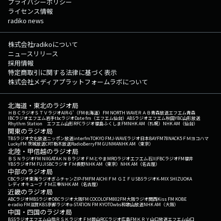
プライバシーポリシー
ライセンス情報
radiko news
株式会社radikoについて
ニュースリリース
採用情報
特定商取引に関する法律に基づく表示
株式会社メディアプラットフォームラボについて
北海道・東北のラジオ局
ＨＢＣラジオ
ＳＴＶラジオ
AIR-G'（FM北海道）
FM NORTH WAVE
ＲＡＢ青森放送
エフエム青森
IBCラジオ
エフエム岩手
tbcラジオ
Date fm（エフエム仙台）
ABSラジオ
エフエム秋田
YBC山形放送
Rhythm Station エフエム山形
RFCラジオ福島
ふくしまFM
NHK AM（札幌）
NHK AM（仙台）
関東のラジオ局
TBSラジオ
文化放送
ニッポン放送
interfm
TOKYO FM
J-WAVE
ラジオ日本
BAYFM78
NACK5
ＦＭヨコハマ
LuckyFM 茨城放送
CRT栃木放送
RadioBerry
FM GUNMA
NHK AM（東京）
北陸・甲信越のラジオ局
ＢＳＮラジオ
FM NIIGATA
ＫＮＢラジオ
ＦＭとやま
MROラジオ
エフエム石川
FBCラジオ
FM福井
YBSラジオ
FM FUJI
SBCラジオ
ＦＭ長野
NHK AM（東京）
NHK AM（名古屋）
中部のラジオ局
CBCラジオ
東海ラジオ
ぎふチャン
ZIP-FM
FM AICHI
ＦＭ ＧＩＦＵ
SBSラジオ
K-MIX SHIZUOKA
レディオキューブ ＦＭ三重
NHK AM（名古屋）
近畿のラジオ局
ABCラジオ
MBSラジオ
OBCラジオ大阪
FM COCOLO
FM802
FM大阪
ラジオ関西
Kiss FM KOBE
e-radio FM滋賀
KBS京都ラジオ
α-STATION FM KYOTO
wbs和歌山放送
NHK AM（大阪）
中国・四国のラジオ局
BSSラジオ
エフエム山陰
ＲＳＫラジオ
ＦＭ岡山
RCCラジオ
広島FM
ＫＲＹ山口放送
エフエム山口