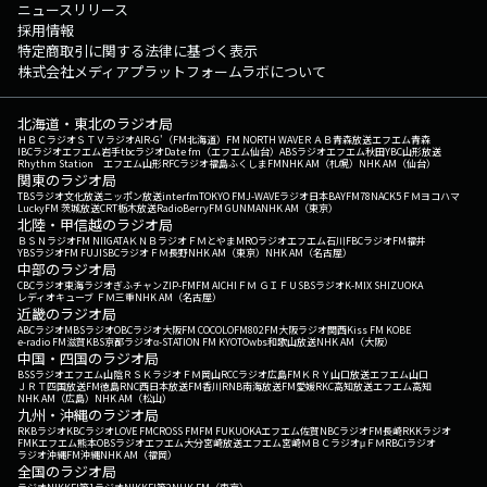
ニュースリリース
採用情報
特定商取引に関する法律に基づく表示
株式会社メディアプラットフォームラボについて
北海道・東北のラジオ局
ＨＢＣラジオ
ＳＴＶラジオ
AIR-G'（FM北海道）
FM NORTH WAVE
ＲＡＢ青森放送
エフエム青森
IBCラジオ
エフエム岩手
tbcラジオ
Date fm（エフエム仙台）
ABSラジオ
エフエム秋田
YBC山形放送
Rhythm Station エフエム山形
RFCラジオ福島
ふくしまFM
NHK AM（札幌）
NHK AM（仙台）
関東のラジオ局
TBSラジオ
文化放送
ニッポン放送
interfm
TOKYO FM
J-WAVE
ラジオ日本
BAYFM78
NACK5
ＦＭヨコハマ
LuckyFM 茨城放送
CRT栃木放送
RadioBerry
FM GUNMA
NHK AM（東京）
北陸・甲信越のラジオ局
ＢＳＮラジオ
FM NIIGATA
ＫＮＢラジオ
ＦＭとやま
MROラジオ
エフエム石川
FBCラジオ
FM福井
YBSラジオ
FM FUJI
SBCラジオ
ＦＭ長野
NHK AM（東京）
NHK AM（名古屋）
中部のラジオ局
CBCラジオ
東海ラジオ
ぎふチャン
ZIP-FM
FM AICHI
ＦＭ ＧＩＦＵ
SBSラジオ
K-MIX SHIZUOKA
レディオキューブ ＦＭ三重
NHK AM（名古屋）
近畿のラジオ局
ABCラジオ
MBSラジオ
OBCラジオ大阪
FM COCOLO
FM802
FM大阪
ラジオ関西
Kiss FM KOBE
e-radio FM滋賀
KBS京都ラジオ
α-STATION FM KYOTO
wbs和歌山放送
NHK AM（大阪）
中国・四国のラジオ局
BSSラジオ
エフエム山陰
ＲＳＫラジオ
ＦＭ岡山
RCCラジオ
広島FM
ＫＲＹ山口放送
エフエム山口
ＪＲＴ四国放送
FM徳島
RNC西日本放送
FM香川
RNB南海放送
FM愛媛
RKC高知放送
エフエム高知
NHK AM（広島）
NHK AM（松山）
九州・沖縄のラジオ局
RKBラジオ
KBCラジオ
LOVE FM
CROSS FM
FM FUKUOKA
エフエム佐賀
NBCラジオ
FM長崎
RKKラジオ
FMKエフエム熊本
OBSラジオ
エフエム大分
宮崎放送
エフエム宮崎
ＭＢＣラジオ
μＦＭ
RBCiラジオ
ラジオ沖縄
FM沖縄
NHK AM（福岡）
全国のラジオ局