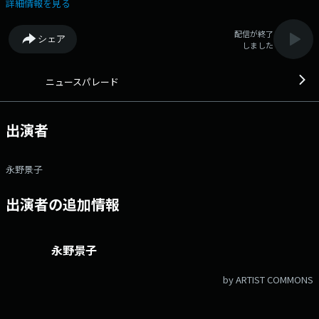
た最新の話題を中心に、幅広い分野にわたってニュースを紹介します。昭
詳細情報を見る
和34年の放送開始以来、全国のラジオ局の強力なバックアップで、特派記
者のレポート、取材現場からの中継など、今日最も重要なニュースを的確
配信が終了
シェア
に把握し最新情報を伝え続けています。 毎週月曜日は、共同通信社・元
しました
編集局長の後藤謙次さんによるコーナー「後藤謙次 Point of View」を放
送。 Podcastも配信中。
https://podcastqr.joqr.co.jp/programs/newsparade 文化放送公式
ニュースパレード
X（旧Twitter）アカウントは「@joqrpr」 文化放送公式X（旧Twitter）
ハッシュタグは「#文化放送」 文化放送公式facebookページは
「https://www.facebook.com/1134joqr」 文化放送公式LINEは
出演者
「@joqr_916」
永野景子
出演者の追加情報
永野景子
by ARTIST COMMONS