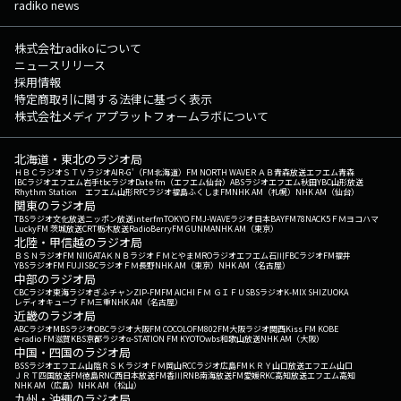
radiko news
株式会社radikoについて
ニュースリリース
採用情報
特定商取引に関する法律に基づく表示
株式会社メディアプラットフォームラボについて
北海道・東北のラジオ局
ＨＢＣラジオ
ＳＴＶラジオ
AIR-G'（FM北海道）
FM NORTH WAVE
ＲＡＢ青森放送
エフエム青森
IBCラジオ
エフエム岩手
tbcラジオ
Date fm（エフエム仙台）
ABSラジオ
エフエム秋田
YBC山形放送
Rhythm Station エフエム山形
RFCラジオ福島
ふくしまFM
NHK AM（札幌）
NHK AM（仙台）
関東のラジオ局
TBSラジオ
文化放送
ニッポン放送
interfm
TOKYO FM
J-WAVE
ラジオ日本
BAYFM78
NACK5
ＦＭヨコハマ
LuckyFM 茨城放送
CRT栃木放送
RadioBerry
FM GUNMA
NHK AM（東京）
北陸・甲信越のラジオ局
ＢＳＮラジオ
FM NIIGATA
ＫＮＢラジオ
ＦＭとやま
MROラジオ
エフエム石川
FBCラジオ
FM福井
YBSラジオ
FM FUJI
SBCラジオ
ＦＭ長野
NHK AM（東京）
NHK AM（名古屋）
中部のラジオ局
CBCラジオ
東海ラジオ
ぎふチャン
ZIP-FM
FM AICHI
ＦＭ ＧＩＦＵ
SBSラジオ
K-MIX SHIZUOKA
レディオキューブ ＦＭ三重
NHK AM（名古屋）
近畿のラジオ局
ABCラジオ
MBSラジオ
OBCラジオ大阪
FM COCOLO
FM802
FM大阪
ラジオ関西
Kiss FM KOBE
e-radio FM滋賀
KBS京都ラジオ
α-STATION FM KYOTO
wbs和歌山放送
NHK AM（大阪）
中国・四国のラジオ局
BSSラジオ
エフエム山陰
ＲＳＫラジオ
ＦＭ岡山
RCCラジオ
広島FM
ＫＲＹ山口放送
エフエム山口
ＪＲＴ四国放送
FM徳島
RNC西日本放送
FM香川
RNB南海放送
FM愛媛
RKC高知放送
エフエム高知
NHK AM（広島）
NHK AM（松山）
九州・沖縄のラジオ局