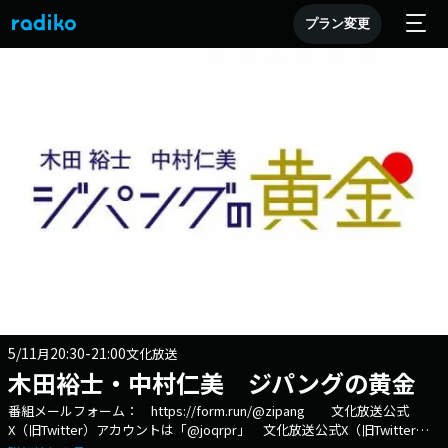
プラン変更
5/11
20:30-21:00
月
文化放送
木田裕士・中村仁美 ジパングの黄金
番組メールフォーム： https://form.run/@zipang 文化放送公式
X（旧Twitter）アカウントは「@joqrpr」 文化放送公式X（旧Twitter）