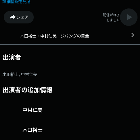
ハッシュタグは「#文化放送」 文化放送公式facebookページは
詳細情報を見る
「https://www.facebook.com/1134joqr」 文化放送公式LINEは
「@joqr_916」
配信が終了
シェア
しました
木田裕士・中村仁美 ジパングの黄金
出演者
木田裕士, 中村仁美
出演者の追加情報
中村仁美
木田裕士