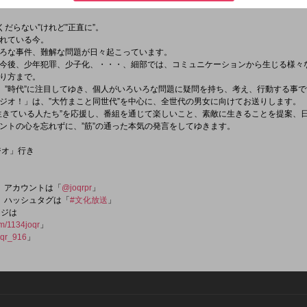
://www.facebook.com/1134golden/
」
”くだらない”けれど”正直に”。
れている今。
ろな事件、難解な問題が日々起こっています。
今後、少年犯罪、少子化、・・・、細部では、コミュニケーションから生じる様々
り方まで。
”、”時代”に注目してゆき、個人がいろいろな問題に疑問を持ち、考え、行動する事
ジオ！」は、”大竹まこと同世代”を中心に、全世代の男女に向けてお送りします。
生きている人たち”を応援し、番組を通じて楽しいこと、素敵に生きることを提案、
ントの心を忘れずに、”筋”の通った本気の発言をしてゆきます。
ジオ」行き
er）アカウントは「
@joqrpr
」
er）ハッシュタグは「
#文化放送
」
ージは
om/1134joqr
」
qr_916
」