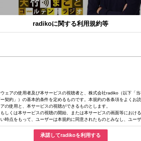
radikoに関する利用規約等
（火）11:30～13:00
ルデンラジオ！ 11時30分～13時
）
タクトラボ代表）・中島岳志
承諾してradikoを利用する
ttps://twitter.com/1134golden
」