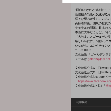
facebookページは「
https
“面白い”けれど”真剣に”、
価値観の急激な変化が迫ら
様々な歪みが生じ、いろい
高齢者対策、団塊の世代の
やモラルの問題、日本のあ
本当に大事なことは、”今
「大竹まことゴールデンラ
厳しい時代に、”頑張って
いながら、エンタテインメ
〒105-8002
文化放送 「ゴールデンラ
メールは
golden@joqr.net
文化放送公式X（旧Twitt
文化放送公式X（旧Twitt
文化放送公式facebookペ
「
https://www.facebook.c
文化放送公式LINEは「
@jo
利用規約