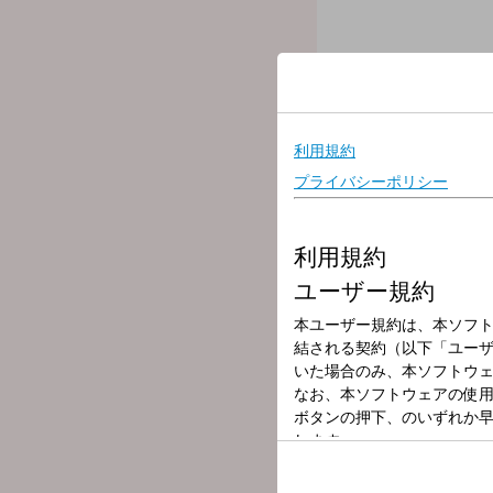
放送局
放送時間
2026年5月12日
番組名
大竹まこと ゴー
【パートナー】
小島慶子
【もっと言いたい放題】
武田砂鉄（フリーライター
【メインディッシュ】
國井修
【交遊録】
隔週／深澤真紀（評論家・
番組メールフォーム：
https://form.run/@golden
X（旧Twitter）ページは「
h