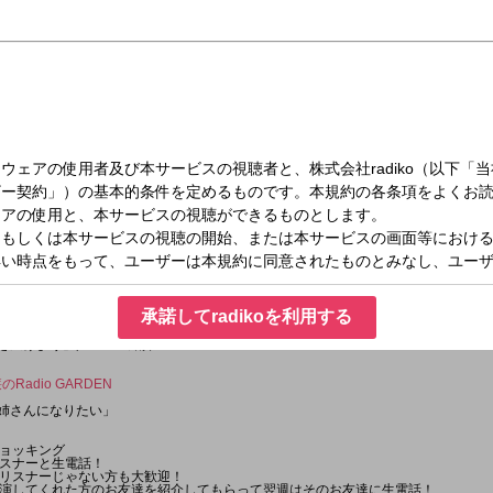
んの伝言板」
である皆さんの
ど、相手に伝えたいメッセージ」を短めに送ってください！
 presents MyPrintStory ~一滴の魔法~』
& Prince 永瀬廉のRadio GARDEN』
r.net
どしどし呟いてくださいね！
eco_wednesday
」「
@reco_oshirase
」
ン
」
」
ォンショッキング
承諾してradikoを利用する
の輪を広げよう」／メール紹介
瀬廉のRadio GARDEN
のお姉さんになりたい」
ョッキング
スナーと生電話！
リスナーじゃない方も大歓迎！
演してくれた方のお友達を紹介してもらって翌週はそのお友達に生電話！