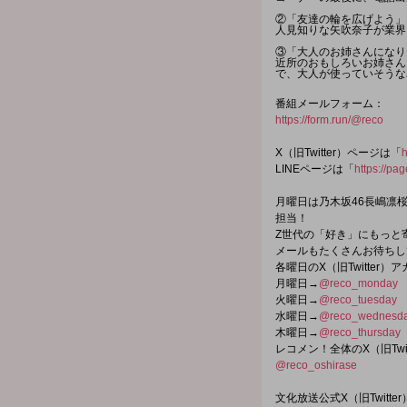
②「友達の輪を広げよう」
人見知りな矢吹奈子が業界
③「大人のお姉さんになり
近所のおもしろいお姉さん
で、大人が使っていそうな
番組メールフォーム：
https://form.run/@reco
X（旧Twitter）ページは「
h
LINEページは「
https://pa
月曜日は乃木坂46長嶋凛桜
担当！
Z世代の「好き」にもっと
メールもたくさんお待ちし
各曜日のX（旧Twitter）
月曜日→
@reco_monday
火曜日→
@reco_tuesday
水曜日→
@reco_wednesd
木曜日→
@reco_thursday
レコメン！全体のX（旧Twi
@reco_oshirase
文化放送公式X（旧Twitt