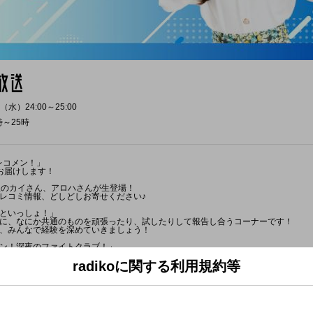
（水）24:00～25:00
時～25時
のレコメン！」
お届けします！
急のカイさん、アロハさんが生登場！
レコミ情報、どしどしお寄せください♪
といっしょ！」
に、なにか共通のものを頑張ったり、試したりして報告し合うコーナーです！
、みんなで経験を深めていきましょう！
ン！深夜のファイトクラブ！」
毎回、何かしらの勝負に挑むコーナー！
き生きと戦う奈子ちゃんをお届けします！
radikoに関する利用規約等
ん、ちょっと聞いてよ～」
～思ったよ～など、
てよ〜」という書き出しならなんでもOK！
ことを送ってください！