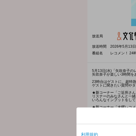
放送局
放送時間
2026年5月13日
番組名
レコメン！ 24
5月13日(水)「矢吹奈子
矢吹奈子が楽しい3時間を
23時台はゲストに、超特
ゲストに聞きたい質問やタ
★新コーナー「ご近所さん
リスナーのみなさんと一緒
いろんなインプットをして
★新コーナー「水曜レコメ
負けず嫌いな矢吹奈子が、
様々なゲームを通して、生
★ミニコーナー「奈子ちゃ
最近こんなことがあったよ
「奈子ちゃんちょっと聞い
奈子ちゃんに聞いてほしい