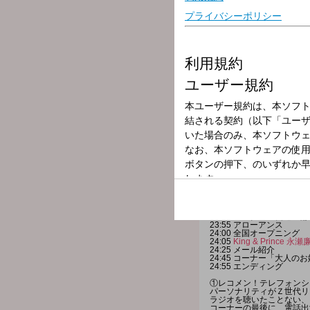
★ミニコーナー「ご近所さ
水曜リスナー＝ご近所さん
「直接本人には言えないけ
★23時30分頃からは、『Epson
★24時05分頃からは『King 
メールの宛先は→
reco@joq
感想やリアクションなど、
Xで＃レコメン をつけて
是非お聴きください！
番組HP ⇒「
レコメン！
」
番組X（旧Twitter）⇒「
@r
ハッシュタグ⇒「
#レコメ
番組LINE⇒「
@reco_916
＜水曜日＞
22:00 OP～
22:20 フリートーク
22:30 レコメン！テレフ
22:55 アローアンス
23:00 ゲストパート①
23:15 ゲストパート②
23:35 コーナー「友達
23:55 アローアンス
24:00 全国オープニング
24:05
King & Prince 永
24:25 メール紹介
24:45 コーナー「大人
24:55 エンディング
①レコメン！テレフォンシ
パーソナリティがＺ世代リ
ラジオを聴いたことない、
コーナーの最後に、電話出