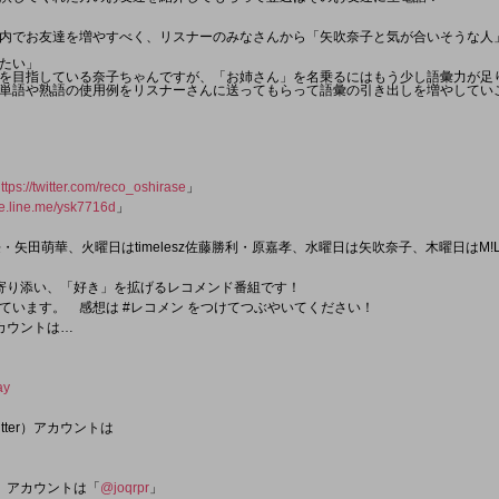
内でお友達を増やすべく、リスナーのみなさんから「矢吹奈子と気が合いそうな人
たい」
を目指している奈子ちゃんですが、「お姉さん」を名乗るにはもう少し語彙力が足
単語や熟語の使用例をリスナーさんに送ってもらって語彙の引き出しを増やしてい
ttps://twitter.com/reco_oshirase
」
ge.line.me/ysk7716d
」
・矢田萌華、火曜日はtimelesz佐藤勝利・原嘉孝、水曜日は矢吹奈子、木曜日はM
寄り添い、「好き」を拡げるレコメンド番組です！
ています。 感想は #レコメン をつけてつぶやいてください！
アカウントは…
ay
tter）アカウントは
er）アカウントは「
@joqrpr
」